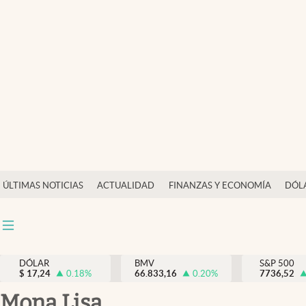
Últimas Noticias
Actualidad
Finanzas y economía
Dólar y mercados
Internacionales
Opinión
ÚLTIMAS NOTICIAS
ACTUALIDAD
FINANZAS Y ECONOMÍA
DÓL
Brand Strategy
Pc y celular
Vida y estilo
DÓLAR
BMV
S&P 500
$
17,24
0.18
%
66.833,16
0.20
%
7736,52
Tv
Mona Lisa