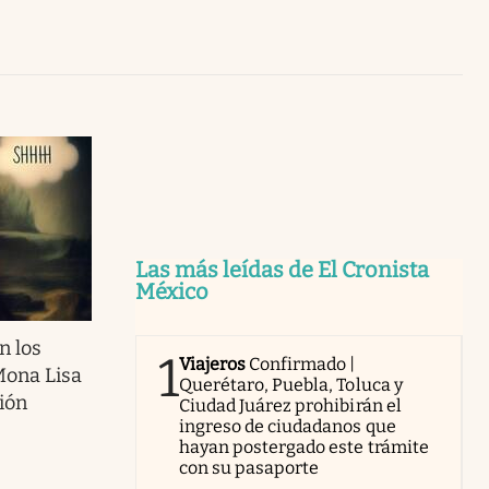
Uruguay
Las más leídas de El Cronista
México
n los
1
Viajeros
Confirmado |
Mona Lisa
Querétaro, Puebla, Toluca y
ión
Ciudad Juárez prohibirán el
ingreso de ciudadanos que
hayan postergado este trámite
con su pasaporte