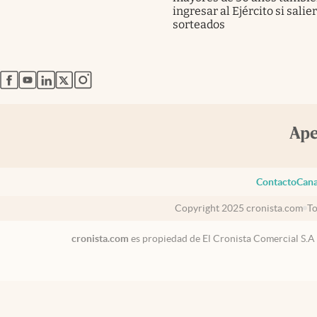
ingresar al Ejército si salie
sorteados
abre en nueva pestaña
abre en nueva pestaña
abre en nueva pestaña
abre en nueva pestaña
abre en nueva pestaña
Contacto
Cana
Copyright 2025 cronista.com
To
cronista.com
es propiedad de El Cronista Comercial S.A
México