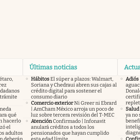
Últimas noticias
Actua
étaro,
Hábitos
El súper a plazos: Walmart,
Adiós 
rez
Soriana y Chedraui abren sus cajas al
aguac
iudadanos
crédito digital para sostener el
Donal
trámite
consumo diario
certif
replet
Comercio exterior
Ni Greer ni Ebrard
oneda
| AmCham México arroja un poco de
Salud
Para qué
luz sobre tercera revisión del T-MEC
ya no 
n hacerlo
benefi
Atención
Confirmado | Infonavit
inteli
ó el
anulará créditos a todos los
diagn
los adultos
pensionados que hayan cumplido
n deberán
esta edad límite
Confi