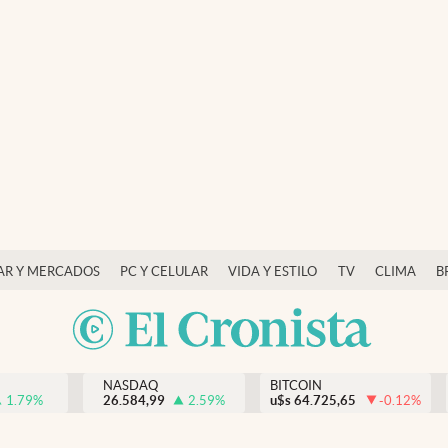
AR Y MERCADOS
PC Y CELULAR
VIDA Y ESTILO
TV
CLIMA
B
NASDAQ
BITCOIN
1.79
%
26.584,99
2.59
%
u$s
64.725,65
-0.12
%