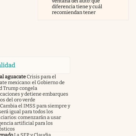
ventana del auto: qué
diferencia tiene y cuál
recomiendan tener
lidad
al aguacate
Crisis para el
ate mexicano: el Gobierno de
d Trump congela
icaciones y detiene embarques
os del oro verde
Cambia el IMSS para siempre y
será igual para todos los
ciarios: comenzarán a usar
gencia artificial para los
ósticos
rmado
La SEP y Claudia