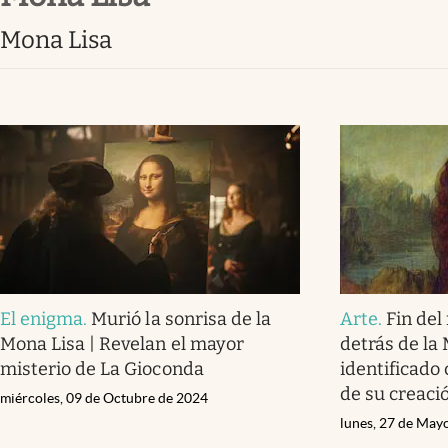
Clima
Mona Lisa
Espiritualidad
Mediakit
abre en nueva pestaña
El enigma
.
Murió la sonrisa de la
Arte
.
Fin del
Mona Lisa | Revelan el mayor
detrás de la
misterio de La Gioconda
identificado
de su creaci
miércoles, 09 de Octubre de 2024
lunes, 27 de May