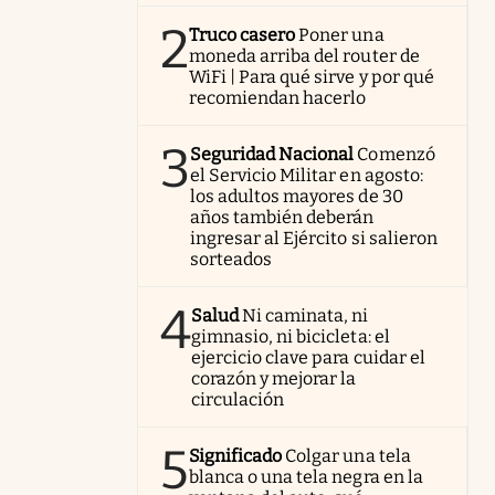
2
Truco casero
Poner una
moneda arriba del router de
WiFi | Para qué sirve y por qué
recomiendan hacerlo
3
Seguridad Nacional
Comenzó
el Servicio Militar en agosto:
los adultos mayores de 30
años también deberán
ingresar al Ejército si salieron
sorteados
4
Salud
Ni caminata, ni
gimnasio, ni bicicleta: el
ejercicio clave para cuidar el
corazón y mejorar la
circulación
5
Significado
Colgar una tela
blanca o una tela negra en la