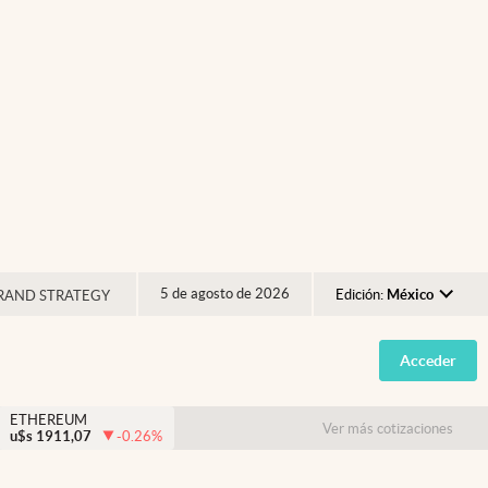
5 de agosto de 2026
Edición:
México
RAND STRATEGY
Argentina
Acceder
España
México
ETHEREUM
Ver más cotizaciones
u$s
1911,07
-0.26
%
USA
Colombia