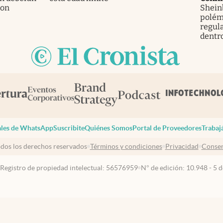
ron
Shein
polémi
regula
dentro
les de WhatsApp
Suscribite
Quiénes Somos
Portal de Proveedores
Trabaj
dos los derechos reservados
Términos y condiciones
Privacidad
Consen
 Registro de propiedad intelectual: 56576959
N° de edición: 10.948 - 5 