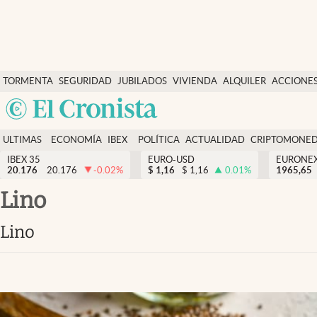
Últimas Noticias
TORMENTA
SEGURIDAD
JUBILADOS
VIVIENDA
ALQUILER
ACCIONE
Economía y finanzas
SOCIAL
Argentina
Política
España
Actualidad
ULTIMAS
ECONOMÍA
IBEX
POLÍTICA
ACTUALIDAD
CRIPTOMONE
México
NOTICIAS
Y
Y
IBEX 35
EURO-USD
EURONE
Criptomonedas
20.176
20.176
-0.02
%
$
1,16
$
1,16
0.01
%
USA
1965,65
FINANZAS
EURO
Colombia
lino
España
Uruguay
lino