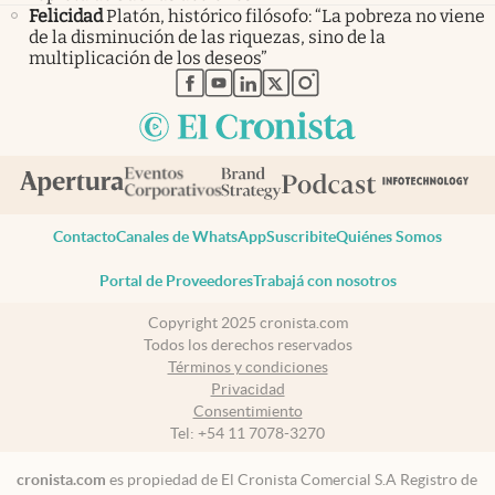
Felicidad
Platón, histórico filósofo: “La pobreza no viene
de la disminución de las riquezas, sino de la
multiplicación de los deseos”
abre en nueva pestaña
abre en nueva pestaña
abre en nueva pestaña
abre en nueva pestaña
abre en nueva pestaña
Contacto
Canales de WhatsApp
Suscribite
Quiénes Somos
Portal de Proveedores
Trabajá con nosotros
Copyright 2025 cronista.com
Todos los derechos reservados
Términos y condiciones
Privacidad
Consentimiento
Tel:
+54 11 7078-3270
cronista.com
es propiedad de El Cronista Comercial S.A Registro de