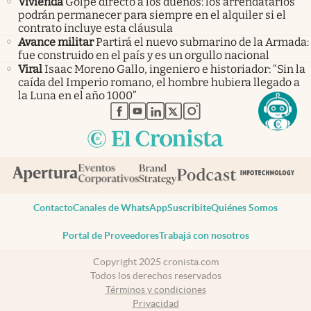
Vivienda
Golpe directo a los dueños: los arrendatarios
podrán permanecer para siempre en el alquiler si el
contrato incluye esta cláusula
Avance militar
Partirá el nuevo submarino de la Armada:
fue construido en el país y es un orgullo nacional
Viral
Isaac Moreno Gallo, ingeniero e historiador: “Sin la
caída del Imperio romano, el hombre hubiera llegado a
la Luna en el año 1000”
abre en nueva pestaña
abre en nueva pestaña
abre en nueva pestaña
abre en nueva pestaña
abre en nueva pestaña
Contacto
Canales de WhatsApp
Suscribite
Quiénes Somos
Portal de Proveedores
Trabajá con nosotros
Copyright 2025 cronista.com
Todos los derechos reservados
Términos y condiciones
Privacidad