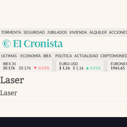
Últimas Noticias
TORMENTA
SEGURIDAD
JUBILADOS
VIVIENDA
ALQUILER
ACCIONE
Economía y finanzas
SOCIAL
Argentina
Política
España
Actualidad
ULTIMAS
ECONOMÍA
IBEX
POLÍTICA
ACTUALIDAD
CRIPTOMONE
México
NOTICIAS
Y
Y
IBEX 35
EURO-USD
EURONE
Criptomonedas
20.176
20.176
-0.02
%
$
1,16
$
1,16
0.01
%
USA
1965,65
FINANZAS
EURO
Colombia
laser
España
Uruguay
laser