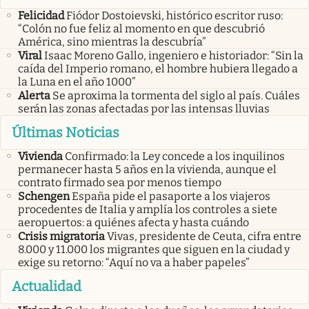
Felicidad
Fiódor Dostoievski, histórico escritor ruso:
“Colón no fue feliz al momento en que descubrió
América, sino mientras la descubría”
Viral
Isaac Moreno Gallo, ingeniero e historiador: “Sin la
caída del Imperio romano, el hombre hubiera llegado a
la Luna en el año 1000”
Alerta
Se aproxima la tormenta del siglo al país. Cuáles
serán las zonas afectadas por las intensas lluvias
Últimas Noticias
Vivienda
Confirmado: la Ley concede a los inquilinos
permanecer hasta 5 años en la vivienda, aunque el
contrato firmado sea por menos tiempo
Schengen
España pide el pasaporte a los viajeros
procedentes de Italia y amplía los controles a siete
aeropuertos: a quiénes afecta y hasta cuándo
Crisis migratoria
Vivas, presidente de Ceuta, cifra entre
8.000 y 11.000 los migrantes que siguen en la ciudad y
exige su retorno: “Aquí no va a haber papeles”
Actualidad