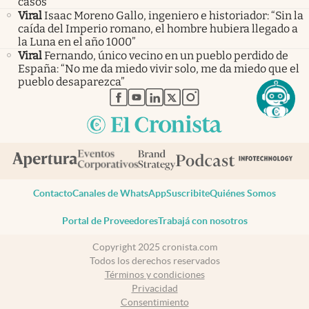
casos
Viral
Isaac Moreno Gallo, ingeniero e historiador: “Sin la
caída del Imperio romano, el hombre hubiera llegado a
la Luna en el año 1000”
Viral
Fernando, único vecino en un pueblo perdido de
España: “No me da miedo vivir solo, me da miedo que el
pueblo desaparezca”
abre en nueva pestaña
abre en nueva pestaña
abre en nueva pestaña
abre en nueva pestaña
abre en nueva pestaña
Contacto
Canales de WhatsApp
Suscribite
Quiénes Somos
Portal de Proveedores
Trabajá con nosotros
Copyright 2025 cronista.com
Todos los derechos reservados
Términos y condiciones
Privacidad
Consentimiento