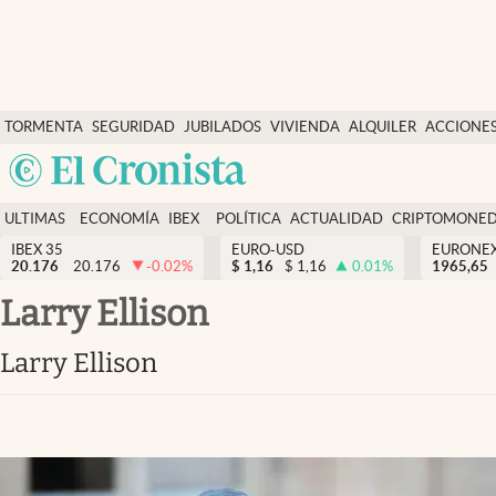
Últimas Noticias
TORMENTA
SEGURIDAD
JUBILADOS
VIVIENDA
ALQUILER
ACCIONE
Economía y finanzas
SOCIAL
Argentina
Política
España
Actualidad
ULTIMAS
ECONOMÍA
IBEX
POLÍTICA
ACTUALIDAD
CRIPTOMONE
México
NOTICIAS
Y
Y
IBEX 35
EURO-USD
EURONE
Criptomonedas
20.176
20.176
-0.02
%
$
1,16
$
1,16
0.01
%
USA
1965,65
FINANZAS
EURO
Colombia
Larry Ellison
España
Uruguay
Larry Ellison