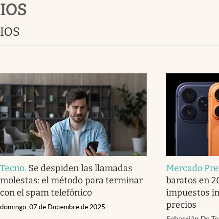
iOS
Infotechnology
Clase
iOS
Clima
Mundial 2026
Eventos Corporativos
El Cronista Studio
Mediakit
abre en nueva pestaña
Tecno
.
Se despiden las llamadas
Mercado Pr
molestas: el método para terminar
baratos en 2
con el spam telefónico
impuestos im
precios
domingo, 07 de Diciembre de 2025
Sebastián De T