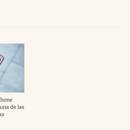
Uruguay
Phone
una de las
as