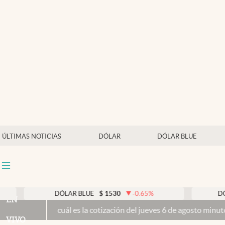
Últimas noticias
Dólar
Members
Economía y Política
Finanzas y Mercados
Mercados Online
ÚLTIMAS NOTICIAS
DÓLAR
DÓLAR BLUE
Negocios
Columnistas
Otras secciones
DÓLAR BLUE
$
1530
-0.65
%
DÓLAR TARJETA
EN
s la cotización del jueves 6 de agosto minuto a minuto
Propiedad pri
Apertura
VIVO