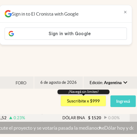
×
Sign in to El Cronista with Google
6 de agosto de 2026
Edición:
Argentina
FORO
¡Navegá sin limites!
Argentina
Suscribite x $999
Ingresá
España
México
DÓLAR BNA
$
1520
0.00
%
D
USA
otaría pasada la medianoche
Dólar hoy y dólar blue hoy: cuál es la 
Colombia