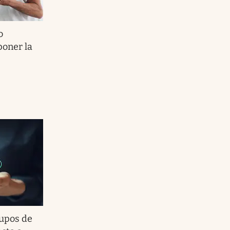
o
poner la
rupos de