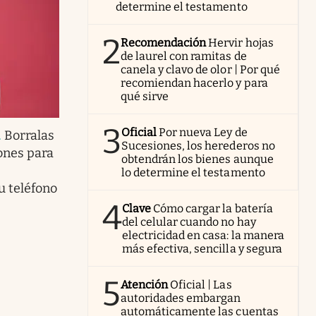
determine el testamento
2
Recomendación
Hervir hojas
de laurel con ramitas de
canela y clavo de olor | Por qué
recomiendan hacerlo y para
qué sirve
3
Oficial
Por nueva Ley de
.
Borralas
Sucesiones, los herederos no
iones para
obtendrán los bienes aunque
lo determine el testamento
u teléfono
4
Clave
Cómo cargar la batería
del celular cuando no hay
electricidad en casa: la manera
más efectiva, sencilla y segura
5
Atención
Oficial | Las
autoridades embargan
automáticamente las cuentas