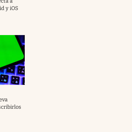
ecta a
id y iOS
eva
cribirlos