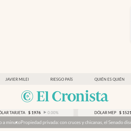
JAVIER MILEI
RIESGO PAÍS
QUIÉN ES QUIÉN
$
1976
0.00
%
DÓLAR MEP
$
1521,52
0.23
%
vada: con cruces y chicanas, el Senado discute el proyecto y se v