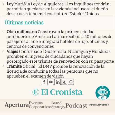
Ley
Murió la Ley de Alquileres | Los inquilinos tendrán
permitido quedarse en la vivienda incluso si el dueño
desea no extender el contrato en Estados Unidos
Últimas noticias
Obra millonaria
Construyen la primera ciudad
aeropuerto de América Latina: recibirá a 40 millones de
pasajeros al año e integrará hoteles de lujo, oficinas y
centros de convenciones
Viajes
Confirmado | Guatemala, Nicaragua y Honduras
prohíben el ingreso de ciudadanos que hayan
postergado este trámite de renovación con su pasaporte
Trámite
Oficial | El DMV prohíbe la renovación de la
licencia de conducir a todas las personas que no
aprueben el examen de visión
abre en nueva pestaña
abre en nueva pestaña
abre en nueva pestaña
abre en nueva pestaña
abre en nueva pestaña