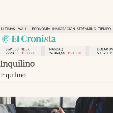
Últimas Noticias
ÚLTIMAS
WALL
ECONOMÍA
INMIGRACIÓN
STREAMING
TIEMPO
Finanzas y economía
NOTICIAS
STREET
Argentina
Wall Street y dólar
Y
España
Inmigración
DÓLAR
S&P 500 INDEX
NASDAQ
DÓLAR B
7723,55
-0.17
%
26.363,44
-0.83
%
México
$
1520
Trending
USA
inquilino
Tiempo
Colombia
inquilino
Uruguay
Ciencia y salud
Espiritual
Streaming
PC y mobile