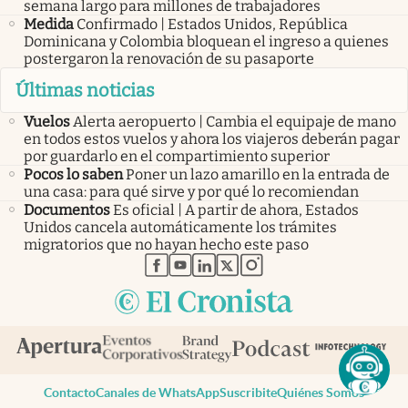
semana largo para millones de trabajadores
Medida
Confirmado | Estados Unidos, República
Dominicana y Colombia bloquean el ingreso a quienes
postergaron la renovación de su pasaporte
Últimas noticias
Vuelos
Alerta aeropuerto | Cambia el equipaje de mano
en todos estos vuelos y ahora los viajeros deberán pagar
por guardarlo en el compartimiento superior
Pocos lo saben
Poner un lazo amarillo en la entrada de
una casa: para qué sirve y por qué lo recomiendan
Documentos
Es oficial | A partir de ahora, Estados
Unidos cancela automáticamente los trámites
migratorios que no hayan hecho este paso
abre en nueva pestaña
abre en nueva pestaña
abre en nueva pestaña
abre en nueva pestaña
abre en nueva pestaña
Contacto
Canales de WhatsApp
Suscribite
Quiénes Somos