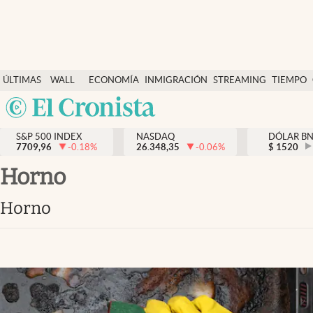
Últimas Noticias
ÚLTIMAS
WALL
ECONOMÍA
INMIGRACIÓN
STREAMING
TIEMPO
Finanzas y economía
NOTICIAS
STREET
Argentina
Wall Street y dólar
Y
España
Inmigración
DÓLAR
S&P 500 INDEX
NASDAQ
DÓLAR B
7709,96
-0.18
%
26.348,35
-0.06
%
México
$
1520
Trending
USA
horno
Tiempo
Colombia
horno
Uruguay
Ciencia y salud
Espiritual
Streaming
PC y mobile