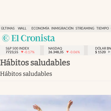
Últimas Noticias
ÚLTIMAS
WALL
ECONOMÍA
INMIGRACIÓN
STREAMING
TIEMPO
Finanzas y economía
NOTICIAS
STREET
Argentina
Wall Street y dólar
Y
España
Inmigración
DÓLAR
S&P 500 INDEX
NASDAQ
DÓLAR B
7723,55
-0.17
%
26.348,35
-0.06
%
México
$
1520
Trending
USA
Hábitos saludables
Tiempo
Colombia
Hábitos saludables
Uruguay
Ciencia y salud
Espiritual
Streaming
PC y mobile