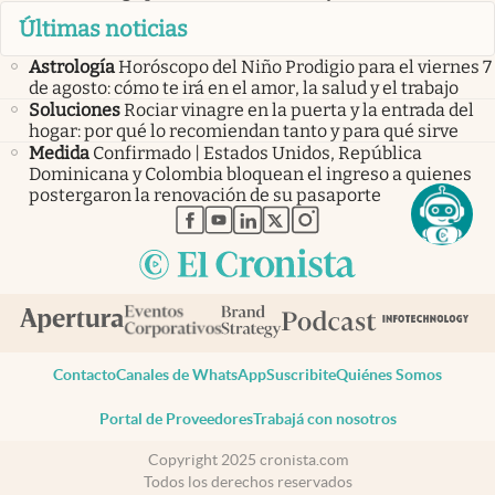
Últimas noticias
Astrología
Horóscopo del Niño Prodigio para el viernes 7
de agosto: cómo te irá en el amor, la salud y el trabajo
Soluciones
Rociar vinagre en la puerta y la entrada del
hogar: por qué lo recomiendan tanto y para qué sirve
Medida
Confirmado | Estados Unidos, República
Dominicana y Colombia bloquean el ingreso a quienes
postergaron la renovación de su pasaporte
abre en nueva pestaña
abre en nueva pestaña
abre en nueva pestaña
abre en nueva pestaña
abre en nueva pestaña
Contacto
Canales de WhatsApp
Suscribite
Quiénes Somos
Portal de Proveedores
Trabajá con nosotros
Copyright 2025 cronista.com
Todos los derechos reservados