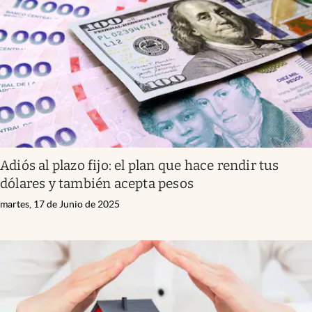
Infotechnology
Clase
Clima
Mundial 2026
Eventos Corporativos
El Cronista Studio
Adiós al plazo fijo: el plan que hace rendir tus
Mediakit
dólares y también acepta pesos
abre en nueva pestaña
Argentina
martes, 17 de Junio de 2025