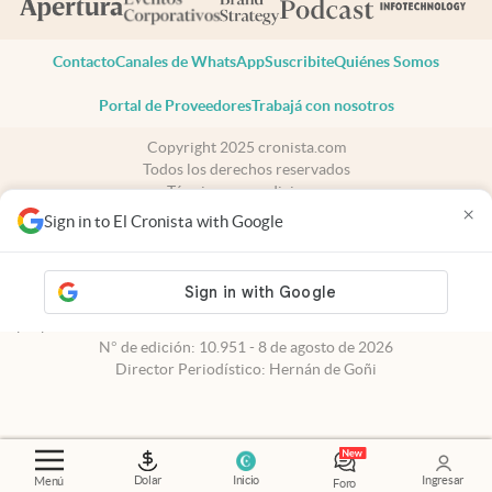
Contacto
Canales de WhatsApp
Suscribite
Quiénes Somos
Portal de Proveedores
Trabajá con nosotros
Copyright 2025 cronista.com
Todos los derechos reservados
Términos y condiciones
×
Privacidad
Sign in to El Cronista with Google
Consentimiento
Tel:
+54 11 7078-3270
cronista.com
es propiedad de El Cronista Comercial S.A Registro de
propiedad intelectual: 56576959
N° de edición: 10.951 - 8 de agosto de 2026
Director Periodístico: Hernán de Goñi
Dolar
Inicio
Ingresar
Menú
Foro