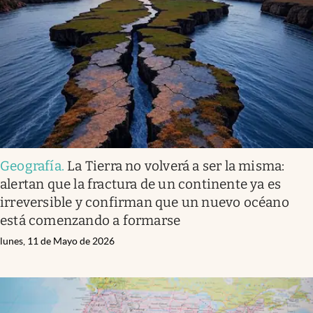
Infotechnology
Clase
Clima
Mundial 2026
Eventos Corporativos
El Cronista Studio
Geografía
.
La Tierra no volverá a ser la misma:
Mediakit
alertan que la fractura de un continente ya es
abre en nueva pestaña
irreversible y confirman que un nuevo océano
Argentina
está comenzando a formarse
lunes, 11 de Mayo de 2026