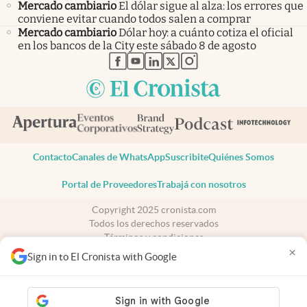
Mercado cambiario
El dólar sigue al alza: los errores que
conviene evitar cuando todos salen a comprar
Mercado cambiario
Dólar hoy: a cuánto cotiza el oficial
en los bancos de la City este sábado 8 de agosto
abre en nueva pestaña
abre en nueva pestaña
abre en nueva pestaña
abre en nueva pestaña
abre en nueva pestaña
Contacto
Canales de WhatsApp
Suscribite
Quiénes Somos
Portal de Proveedores
Trabajá con nosotros
Copyright 2025 cronista.com
Todos los derechos reservados
Términos y condiciones
×
Privacidad
Sign in to El Cronista with Google
Consentimiento
Tel:
+54 11 7078-3270