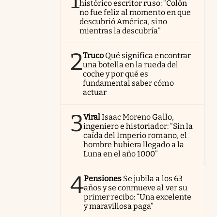
1
histórico escritor ruso: “Colón
no fue feliz al momento en que
descubrió América, sino
mientras la descubría”
2
Truco
Qué significa encontrar
una botella en la rueda del
coche y por qué es
fundamental saber cómo
actuar
3
Viral
Isaac Moreno Gallo,
ingeniero e historiador: “Sin la
caída del Imperio romano, el
hombre hubiera llegado a la
Luna en el año 1000”
4
Pensiones
Se jubila a los 63
años y se conmueve al ver su
primer recibo: “Una excelente
y maravillosa paga”