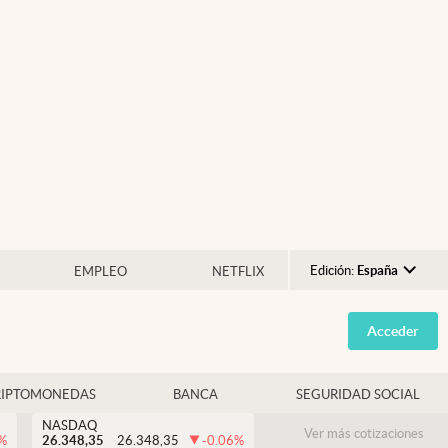
Edición:
España
EMPLEO
NETFLIX
Argentina
Acceder
España
México
RIPTOMONEDAS
BANCA
SEGURIDAD SOCIAL
USA
NASDAQ
Colombia
Ver más cotizaciones
%
26.348,35
26.348,35
-0.06
%