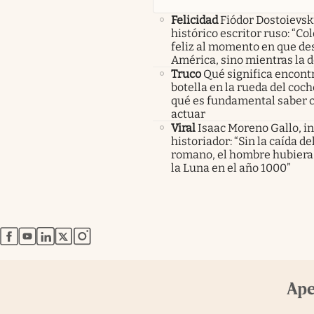
Felicidad
Fiódor Dostoievsk
histórico escritor ruso: “Co
feliz al momento en que de
América, sino mientras la 
Truco
Qué significa encont
botella en la rueda del coch
qué es fundamental saber
actuar
Viral
Isaac Moreno Gallo, i
historiador: “Sin la caída d
romano, el hombre hubiera 
la Luna en el año 1000”
abre en nueva pestaña
abre en nueva pestaña
abre en nueva pestaña
abre en nueva pestaña
abre en nueva pestaña