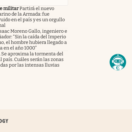
e militar
Partirá el nuevo
rino de la Armada: fue
uido en el país y es un orgullo
nal
saac Moreno Gallo, ingeniero e
iador: “Sin la caída del Imperio
o, el hombre hubiera llegado a
a en el año 1000”
a
Se aproxima la tormenta del
al país. Cuáles serán las zonas
das por las intensas lluvias