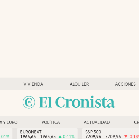
VIVIENDA
ALQUILER
ACCIONES
EX Y EURO
POLÍTICA
ACTUALIDAD
C
EURONEXT
S&P 500
.01
%
1965,65
1965,65
0.41
%
7709,96
7709,96
-0.18