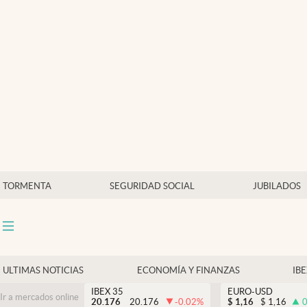
Últimas Noticias
Economía y finanzas
Política
Actualidad
Criptomonedas
TORMENTA
SEGURIDAD SOCIAL
JUBILADOS
ULTIMAS NOTICIAS
ECONOMÍA Y FINANZAS
IB
IBEX 35
EURO-USD
Ir a mercados online
20.176
20.176
-0.02
%
$
1,16
$
1,16
0