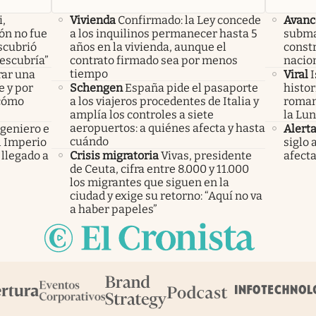
i,
Vivienda
Confirmado: la Ley concede
Avanc
lón no fue
a los inquilinos permanecer hasta 5
subma
scubrió
años en la vivienda, aunque el
constr
descubría”
contrato firmado sea por menos
nacio
tiempo
rar una
Viral
I
e y por
Schengen
España pide el pasaporte
histor
 cómo
a los viajeros procedentes de Italia y
roman
amplía los controles a siete
la Lun
aeropuertos: a quiénes afecta y hasta
ngeniero e
Alert
cuándo
el Imperio
siglo 
llegado a
Crisis migratoria
Vivas, presidente
afecta
de Ceuta, cifra entre 8.000 y 11.000
los migrantes que siguen en la
ciudad y exige su retorno: “Aquí no va
a haber papeles”