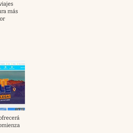
viajes
ura más
tor
ofrecerá
comienza