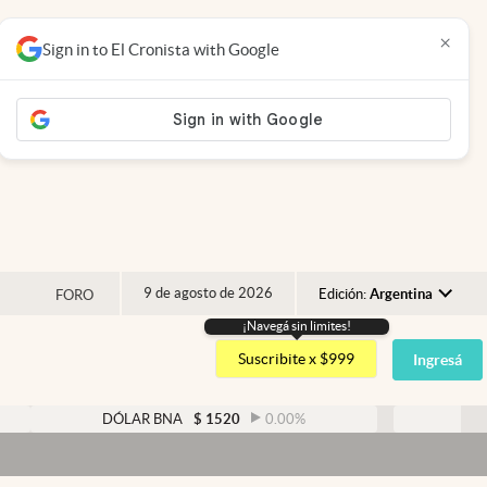
×
Sign in to El Cronista with Google
9 de agosto de 2026
Edición:
Argentina
FORO
¡Navegá sin limites!
Argentina
Suscribite x $999
Ingresá
España
México
DÓLAR BNA
$
1520
0.00
%
DÓLAR BLUE
$
15
USA
Dó
Colombia