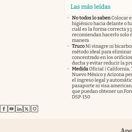
Las más leídas
No todos lo saben
Colocar e
higiénico hacia delante o ha
cuál es la forma correcta y 
recomiendan hacerlo solo d
manera
Truco
Ni vinagre ni bicarbo
método ideal para eliminar 
concentrado en los orificios
ducha y evitar reducir la pr
Medida
Oficial | California,
Nuevo México y Arizona pe
el ingreso legal y automátic
pasaporte ni visa americana
que puedan obtener un For
DSP-150
abre en nueva pestaña
abre en nueva pestaña
abre en nueva pestaña
abre en nueva pestaña
abre en nueva pestaña