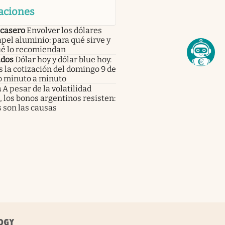
aciones
 casero
Envolver los dólares
pel aluminio: para qué sirve y
ué lo recomiendan
dos
Dólar hoy y dólar blue hoy:
s la cotización del domingo 9 de
o minuto a minuto
a
A pesar de la volatilidad
, los bonos argentinos resisten:
 son las causas