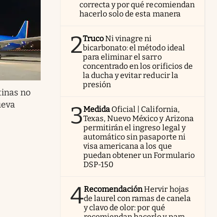
correcta y por qué recomiendan
hacerlo solo de esta manera
2
Truco
Ni vinagre ni
bicarbonato: el método ideal
para eliminar el sarro
concentrado en los orificios de
la ducha y evitar reducir la
presión
inas no
ueva
3
Medida
Oficial | California,
Texas, Nuevo México y Arizona
permitirán el ingreso legal y
automático sin pasaporte ni
visa americana a los que
puedan obtener un Formulario
DSP-150
4
Recomendación
Hervir hojas
de laurel con ramas de canela
y clavo de olor: por qué
recomiendan hacerlo y para