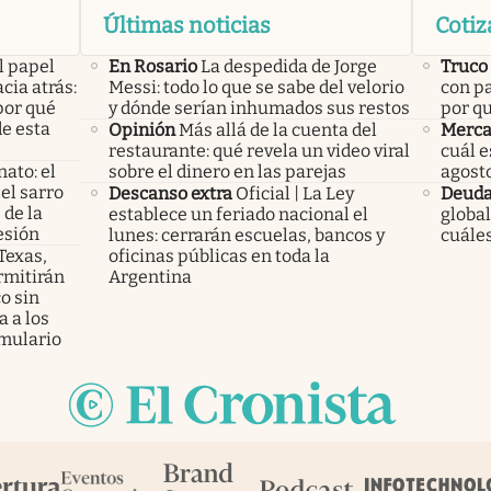
Últimas noticias
Cotiz
l papel
En Rosario
La despedida de Jorge
Truco
cia atrás:
Messi: todo lo que se sabe del velorio
con pa
por qué
y dónde serían inhumados sus restos
por q
e esta
Opinión
Más allá de la cuenta del
Merca
restaurante: qué revela un video viral
cuál e
nato: el
sobre el dinero en las parejas
agost
el sarro
Descanso extra
Oficial | La Ley
Deud
 de la
establece un feriado nacional el
global
esión
lunes: cerrarán escuelas, bancos y
cuáles
 Texas,
oficinas públicas en toda la
rmitirán
Argentina
o sin
 a los
mulario