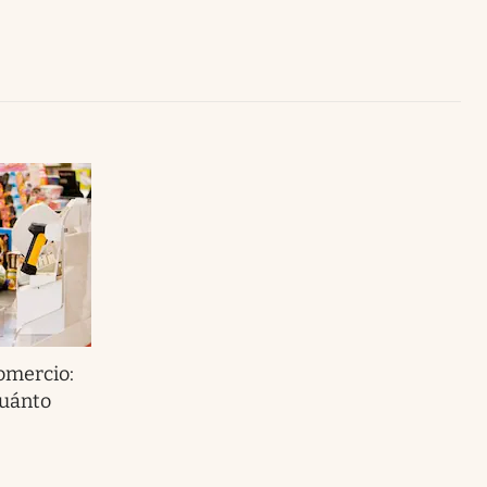
Uruguay
omercio:
cuánto