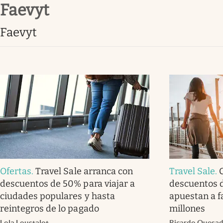
Faevyt
Infotechnology
Clase
Faevyt
Clima
Mundial 2026
Eventos Corporativos
El Cronista Studio
Mediakit
abre en nueva pestaña
Ofertas
.
Travel Sale arranca con
Travel Sale
.
descuentos de 50% para viajar a
descuentos 
ciudades populares y hasta
apuestan a f
reintegros de lo pagado
millones
Lola Loustalot
Ricardo Quesa