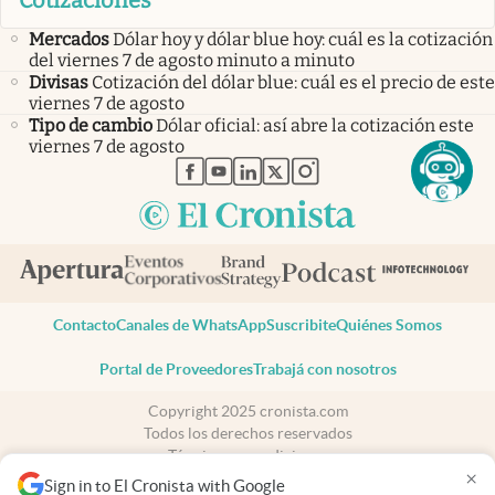
Cotizaciones
Mercados
Dólar hoy y dólar blue hoy: cuál es la cotización
del viernes 7 de agosto minuto a minuto
Divisas
Cotización del dólar blue: cuál es el precio de este
viernes 7 de agosto
Tipo de cambio
Dólar oficial: así abre la cotización este
viernes 7 de agosto
abre en nueva pestaña
abre en nueva pestaña
abre en nueva pestaña
abre en nueva pestaña
abre en nueva pestaña
Contacto
Canales de WhatsApp
Suscribite
Quiénes Somos
Portal de Proveedores
Trabajá con nosotros
Copyright 2025 cronista.com
Todos los derechos reservados
Términos y condiciones
×
Privacidad
Sign in to El Cronista with Google