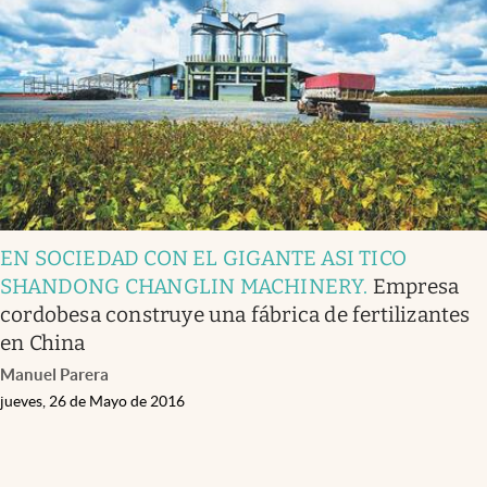
Infotechnology
Clase
Clima
Mundial 2026
Eventos Corporativos
El Cronista Studio
EN SOCIEDAD CON EL GIGANTE ASI TICO
Mediakit
SHANDONG CHANGLIN MACHINERY
.
Empresa
abre en nueva pestaña
cordobesa construye una fábrica de fertilizantes
Argentina
en China
Manuel Parera
jueves, 26 de Mayo de 2016