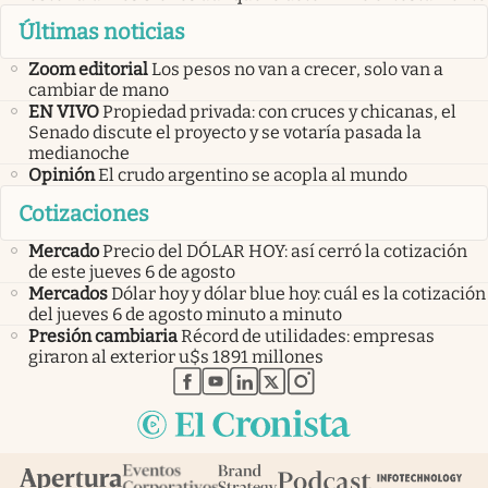
Últimas noticias
Zoom editorial
Los pesos no van a crecer, solo van a
cambiar de mano
EN VIVO
Propiedad privada: con cruces y chicanas, el
Senado discute el proyecto y se votaría pasada la
medianoche
Opinión
El crudo argentino se acopla al mundo
Cotizaciones
Mercado
Precio del DÓLAR HOY: así cerró la cotización
de este jueves 6 de agosto
Mercados
Dólar hoy y dólar blue hoy: cuál es la cotización
del jueves 6 de agosto minuto a minuto
Presión cambiaria
Récord de utilidades: empresas
giraron al exterior u$s 1891 millones
abre en nueva pestaña
abre en nueva pestaña
abre en nueva pestaña
abre en nueva pestaña
abre en nueva pestaña