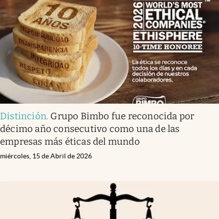
Infotechnology
Clase
Clima
Mundial 2026
Eventos Corporativos
El Cronista Studio
Distinción
.
Grupo Bimbo fue reconocida por
Mediakit
décimo año consecutivo como una de las
abre en nueva pestaña
empresas más éticas del mundo
Argentina
miércoles, 15 de Abril de 2026