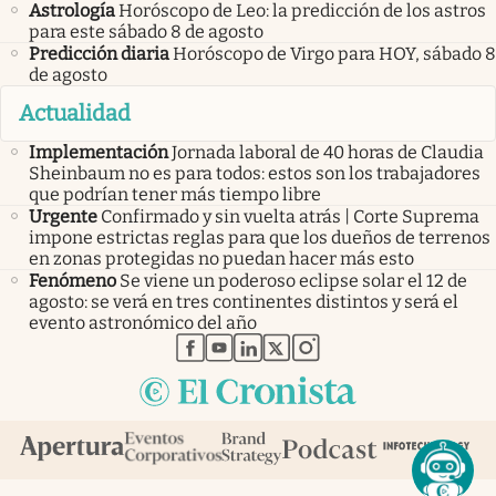
Astrología
Horóscopo de Leo: la predicción de los astros
para este sábado 8 de agosto
Predicción diaria
Horóscopo de Virgo para HOY, sábado 8
de agosto
Actualidad
Implementación
Jornada laboral de 40 horas de Claudia
Sheinbaum no es para todos: estos son los trabajadores
que podrían tener más tiempo libre
Urgente
Confirmado y sin vuelta atrás | Corte Suprema
impone estrictas reglas para que los dueños de terrenos
en zonas protegidas no puedan hacer más esto
Fenómeno
Se viene un poderoso eclipse solar el 12 de
agosto: se verá en tres continentes distintos y será el
evento astronómico del año
abre en nueva pestaña
abre en nueva pestaña
abre en nueva pestaña
abre en nueva pestaña
abre en nueva pestaña