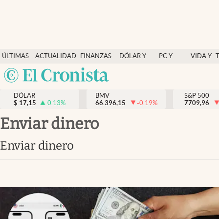
Últimas Noticias
ÚLTIMAS
ACTUALIDAD
FINANZAS
DÓLAR Y
PC Y
VIDA Y
Actualidad
NOTICIAS
Y
MERCADOS
CELULAR
ESTILO
Argentina
Finanzas y economía
ECONOMÍA
España
Dólar y mercados
DÓLAR
BMV
S&P 500
$
17,15
0.13
%
66.396,15
-0.19
%
México
7709,96
Internacionales
USA
enviar dinero
Opinión
Colombia
enviar dinero
Uruguay
Brand Strategy
Pc y celular
Vida y estilo
Tv