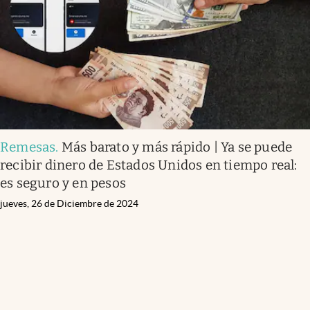
Clima
Espiritualidad
Mediakit
abre en nueva pestaña
México
Remesas
.
Más barato y más rápido | Ya se puede
recibir dinero de Estados Unidos en tiempo real:
es seguro y en pesos
jueves, 26 de Diciembre de 2024