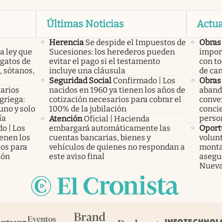
Últimas Noticias
Actua
Herencia
Se despide el Impuestos de
Obras
a ley que
Sucesiones: los herederos pueden
import
gatos de
evitar el pago si el testamento
con to
, sótanos,
incluye una cláusula
de car
Seguridad Social
Confirmado | Los
Obras
arios
nacidos en 1960 ya tienen los años de
aband
 griega:
cotización necesarios para cobrar el
conver
uno y solo
100% de la jubilación
conci
ía
perso
Atención
Oficial | Hacienda
o | Los
embargará automáticamente las
Oport
ienen los
cuentas bancarias, bienes y
volunt
ios para
vehículos de quienes no respondan a
monta
ión
este aviso final
asegu
Nueva