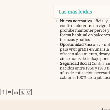
Las más leidas
Nueva normativa
Oficial y
confirmado: entra en vigor l
prohíbe mantener perros y 
forma habitual en balcones
terrazas y patios
Oportunidad
Buscan volunt
para vivir gratis en una isla
ofrecen alojamiento, desay
cinco horas de trabajo por d
Seguridad Social
Confirmad
nacidos entre 1960 y 1970 t
años de cotización necesar
cobrar el 100% de la jubilac
abre en nueva pestaña
abre en nueva pestaña
abre en nueva pestaña
abre en nueva pestaña
abre en nueva pestaña