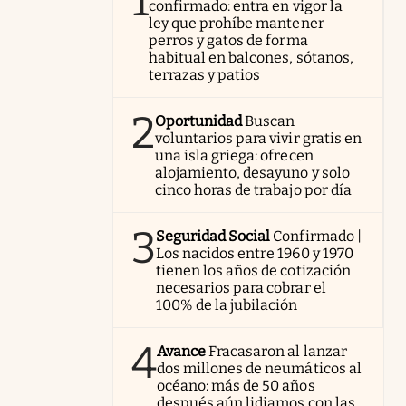
1
confirmado: entra en vigor la
ley que prohíbe mantener
perros y gatos de forma
habitual en balcones, sótanos,
terrazas y patios
2
Oportunidad
Buscan
voluntarios para vivir gratis en
una isla griega: ofrecen
alojamiento, desayuno y solo
cinco horas de trabajo por día
3
Seguridad Social
Confirmado |
Los nacidos entre 1960 y 1970
tienen los años de cotización
necesarios para cobrar el
100% de la jubilación
4
Avance
Fracasaron al lanzar
dos millones de neumáticos al
océano: más de 50 años
después aún lidiamos con las