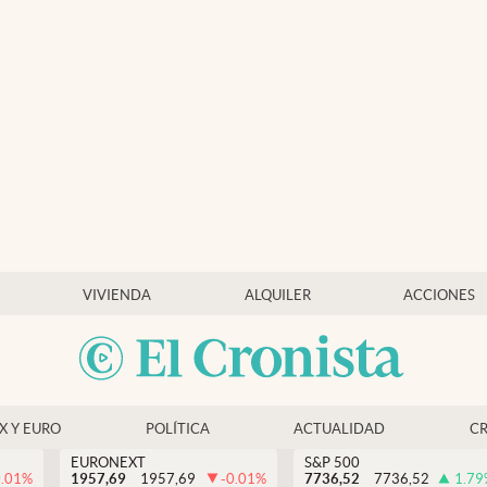
VIVIENDA
ALQUILER
ACCIONES
EX Y EURO
POLÍTICA
ACTUALIDAD
C
EURONEXT
S&P 500
0.01
%
1957,69
1957,69
-0.01
%
7736,52
7736,52
1.79