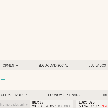
Últimas Noticias
Economía y finanzas
Política
Actualidad
Criptomonedas
TORMENTA
SEGURIDAD SOCIAL
JUBILADOS
ULTIMAS NOTICIAS
ECONOMÍA Y FINANZAS
IB
IBEX 35
EURO-USD
Ir a mercados online
20.057
20.057
0.00
%
$
1,16
$
1,16
-