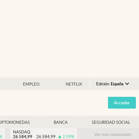
Edición:
España
EMPLEO
NETFLIX
Argentina
Acceder
España
México
RIPTOMONEDAS
BANCA
SEGURIDAD SOCIAL
USA
NASDAQ
Colombia
Ver más cotizaciones
%
26.584,99
26.584,99
2.59
%