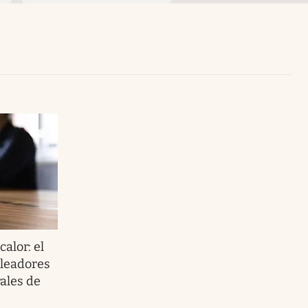
Uruguay
calor: el
pleadores
rales de