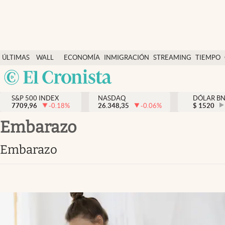
Últimas Noticias
ÚLTIMAS
WALL
ECONOMÍA
INMIGRACIÓN
STREAMING
TIEMPO
Finanzas y economía
NOTICIAS
STREET
Argentina
Wall Street y dólar
Y
España
Inmigración
DÓLAR
S&P 500 INDEX
NASDAQ
DÓLAR B
7709,96
-0.18
%
26.348,35
-0.06
%
México
$
1520
Trending
USA
Embarazo
Tiempo
Colombia
Embarazo
Uruguay
Ciencia y salud
Espiritual
Streaming
PC y mobile