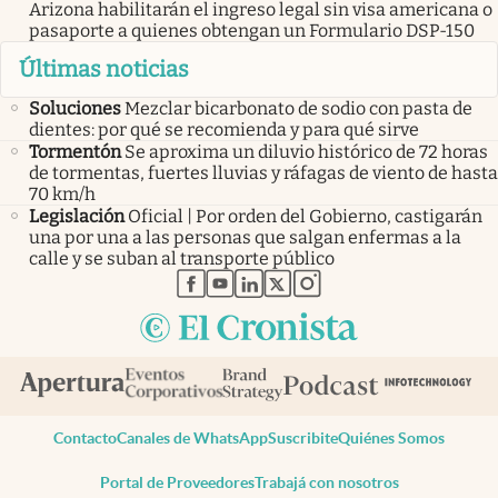
Arizona habilitarán el ingreso legal sin visa americana o
pasaporte a quienes obtengan un Formulario DSP-150
Últimas noticias
Soluciones
Mezclar bicarbonato de sodio con pasta de
dientes: por qué se recomienda y para qué sirve
Tormentón
Se aproxima un diluvio histórico de 72 horas
de tormentas, fuertes lluvias y ráfagas de viento de hasta
70 km/h
Legislación
Oficial | Por orden del Gobierno, castigarán
una por una a las personas que salgan enfermas a la
calle y se suban al transporte público
abre en nueva pestaña
abre en nueva pestaña
abre en nueva pestaña
abre en nueva pestaña
abre en nueva pestaña
Contacto
Canales de WhatsApp
Suscribite
Quiénes Somos
Portal de Proveedores
Trabajá con nosotros