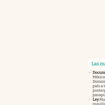
Las m
Docume
México
Domini
país a 
poster
pasapo
Ley
Mur
inquil