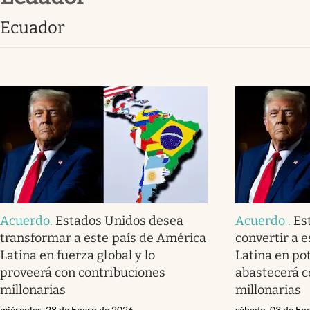
Lifestyle
Ecuador
Acuerdo
.
Estados Unidos desea
Acuerdo
.
Es
transformar a este país de América
convertir a 
Latina en fuerza global y lo
Latina en po
proveerá con contribuciones
abastecerá 
millonarias
millonarias
miércoles, 28 de Enero de 2026
sábado, 03 de En