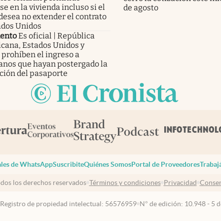
e en la vivienda incluso si el
de agosto
desea no extender el contrato
ados Unidos
ento
Es oficial | República
cana, Estados Unidos y
 prohíben el ingreso a
anos que hayan postergado la
ción del pasaporte
les de WhatsApp
Suscribite
Quiénes Somos
Portal de Proveedores
Trabaj
dos los derechos reservados
Términos y condiciones
Privacidad
Consen
 Registro de propiedad intelectual: 56576959
N° de edición: 10.948 - 5 