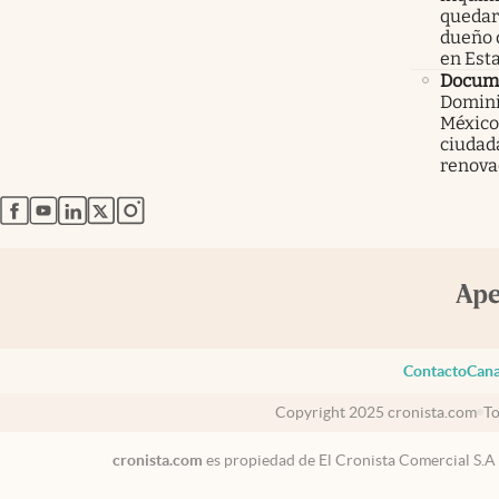
quedars
dueño 
en Est
Docum
Domini
México
ciudad
renova
abre en nueva pestaña
abre en nueva pestaña
abre en nueva pestaña
abre en nueva pestaña
abre en nueva pestaña
Contacto
Cana
Copyright 2025 cronista.com
To
cronista.com
es propiedad de El Cronista Comercial S.A