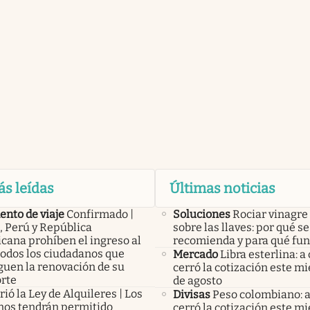
ás leídas
Últimas noticias
nto de viaje
Confirmado |
Soluciones
Rociar vinagre
, Perú y República
sobre las llaves: por qué se
cana prohíben el ingreso al
recomienda y para qué fu
todos los ciudadanos que
Mercado
Libra esterlina: a
guen la renovación de su
cerró la cotización este mi
rte
de agosto
ió la Ley de Alquileres | Los
Divisas
Peso colombiano: 
inos tendrán permitido
cerró la cotización este mi