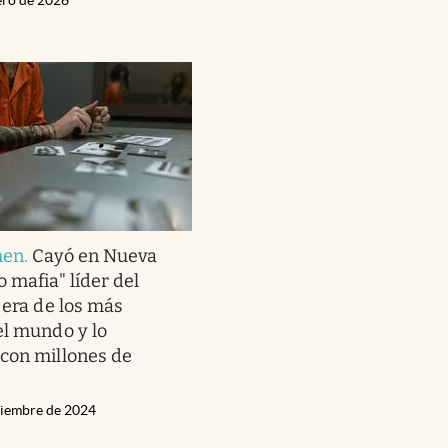
men
.
Cayó en Nueva
 mafia" líder del
 era de los más
el mundo y lo
con millones de
viembre de 2024