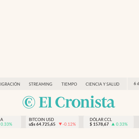
6 
IGRACIÓN
STREAMING
TIEMPO
CIENCIA Y SALUD
NA
BITCOIN USD
DÓLAR CCL
0.33
%
u$s
64.725,65
-0.12
%
$
1578,67
0.33
%