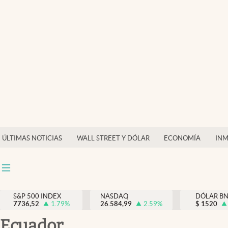
Últimas Noticias
Finanzas y economía
Wall Street y dólar
Inmigración
Trending
Tiempo
ÚLTIMAS NOTICIAS
WALL STREET Y DÓLAR
ECONOMÍA
INM
Ciencia y salud
Espiritual
Streaming
S&P 500 INDEX
NASDAQ
DÓLAR B
7736,52
1.79
%
26.584,99
2.59
%
$
1520
PC y mobile
Ecuador