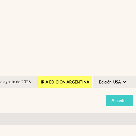
de agosto de 2026
IR A EDICIÓN ARGENTINA
Edición:
USA
Argentina
Acceder
España
México
USA
Colombia