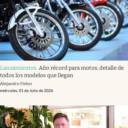
Infotechnology
Clase
Clima
Mundial 2026
Eventos Corporativos
El Cronista Studio
Lanzamientos
.
Año récord para motos, detalle de
Mediakit
todos los modelos que llegan
abre en nueva pestaña
Alejandro Fisher
Argentina
miércoles, 01 de Julio de 2026