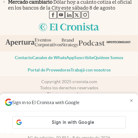
Mercado cambiario
Dólar hoy: a cuánto cotiza el oficial
en los bancos de la City este sábado 8 de agosto
abre en nueva pestaña
abre en nueva pestaña
abre en nueva pestaña
abre en nueva pestaña
abre en nueva pestaña
Contacto
Canales de WhatsApp
Suscribite
Quiénes Somos
Portal de Proveedores
Trabajá con nosotros
Copyright 2025 cronista.com
Todos los derechos reservados
Términos y condiciones
×
Privacidad
Sign in to El Cronista with Google
Consentimiento
Tel:
+54 11 7078-3270
cronista.com
es propiedad de El Cronista Comercial S.A Registro de
propiedad intelectual: 56576959
N° de edición: 10.951 - 8 de agosto de 2026