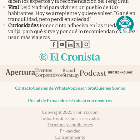
dicen los expertos y la recomendación del Feng Shui
Viral
Dejó Madrid para vivir en un pueblo de 100
habitantes. Hoy se arrepiente y quiere volver: “Gané en
tranquilidad, pero perdí en soledad”
Curiosidades
Poner cinta adhesiva en las ruedas de la
valija: para qué sirve y por qué lo recomiendan cada vez
usan más viajeros
abre en nueva pestaña
abre en nueva pestaña
abre en nueva pestaña
abre en nueva pestaña
abre en nueva pestaña
Contacto
Canales de WhatsApp
Suscribite
Quiénes Somos
Portal de Proveedores
Trabajá con nosotros
Copyright 2025 cronista.com
Todos los derechos reservados
Términos y condiciones
Privacidad
Consentimiento