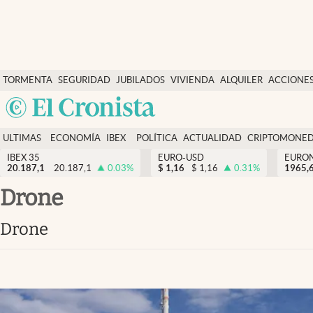
Últimas Noticias
TORMENTA
SEGURIDAD
JUBILADOS
VIVIENDA
ALQUILER
ACCIONE
Economía y finanzas
SOCIAL
Argentina
Política
España
Actualidad
ULTIMAS
ECONOMÍA
IBEX
POLÍTICA
ACTUALIDAD
CRIPTOMONE
México
NOTICIAS
Y
Y
IBEX 35
EURO-USD
EURO
Criptomonedas
20.187,1
20.187,1
0.03
%
$
1,16
$
1,16
0.31
%
USA
1965,
FINANZAS
EURO
Colombia
drone
España
Uruguay
drone