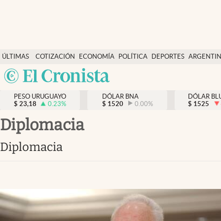
Últimas Noticias
ÚLTIMAS
COTIZACIÓN
ECONOMÍA
POLÍTICA
DEPORTES
ARGENTI
Actualidad
NOTICIAS
DÓLAR
Argentina
Economía
España
Política
PESO URUGUAYO
DÓLAR BNA
DÓLAR BL
$
23,18
0.23
%
$
1520
0.00
%
México
$
1525
Mercados
USA
diplomacia
Colombia
Uruguay
diplomacia
Uruguay