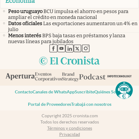
Economía
Peso uruguayo
BCU impulsa el ahorro en pesos para
ampliar el crédito en moneda nacional
Datos oficiales
Las exportaciones aumentaron un 4% en
julio
Menos interés
BPS baja tasas en préstamos y lanza
nuevas líneas para jubilados
abre en nueva pestaña
abre en nueva pestaña
abre en nueva pestaña
abre en nueva pestaña
abre en nueva pestaña
Contacto
Canales de WhatsApp
Suscribite
Quiénes Somos
Portal de Proveedores
Trabajá con nosotros
Copyright 2025 cronista.com
Todos los derechos reservados
Términos y condiciones
Privacidad