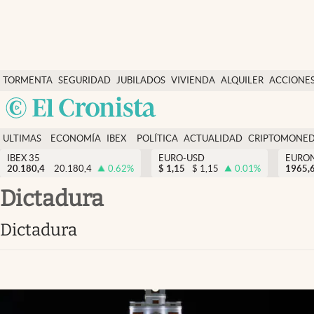
Últimas Noticias
TORMENTA
SEGURIDAD
JUBILADOS
VIVIENDA
ALQUILER
ACCIONE
Economía y finanzas
SOCIAL
Argentina
Política
España
Actualidad
ULTIMAS
ECONOMÍA
IBEX
POLÍTICA
ACTUALIDAD
CRIPTOMONE
México
NOTICIAS
Y
Y
IBEX 35
EURO-USD
EURO
Criptomonedas
20.180,4
20.180,4
0.62
%
$
1,15
$
1,15
0.01
%
USA
1965,
FINANZAS
EURO
Colombia
dictadura
España
Uruguay
dictadura