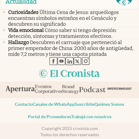
Actualidad
Curiosidades
Última Cena de Jesus: arqueólogos
encuentran símbolos extraños en el Cenáculo y
descubren su significado
Vida emocional
Cómo saber si tengo depresión:
detección, síntomas y tratamientos efectivos.
Hallazgo
Descubren el carruaje que perteneció al
primer emperador de China: 2000 años de antigüedad,
mide 7,2 metros y tiene una capota pintada
abre en nueva pestaña
abre en nueva pestaña
abre en nueva pestaña
abre en nueva pestaña
abre en nueva pestaña
Contacto
Canales de WhatsApp
Suscribite
Quiénes Somos
Portal de Proveedores
Trabajá con nosotros
Copyright 2025 cronista.com
Todos los derechos reservados