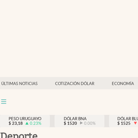
Últimas Noticias
Actualidad
Economía
Política
Mercados
ÚLTIMAS NOTICIAS
COTIZACIÓN DÓLAR
ECONOMÍA
PESO URUGUAYO
DÓLAR BNA
DÓLAR BL
$
23,18
0.23
%
$
1520
0.00
%
$
1525
deporte