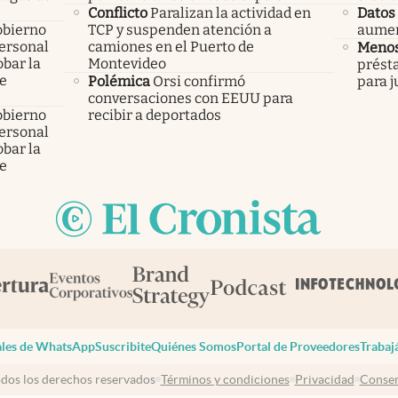
Conflicto
Paralizan la actividad en
Datos 
obierno
TCP y suspenden atención a
aumen
personal
camiones en el Puerto de
Menos
bar la
Montevideo
prést
de
Polémica
Orsi confirmó
para j
conversaciones con EEUU para
obierno
recibir a deportados
personal
bar la
de
les de WhatsApp
Suscribite
Quiénes Somos
Portal de Proveedores
Trabaj
dos los derechos reservados
Términos y condiciones
Privacidad
Consen