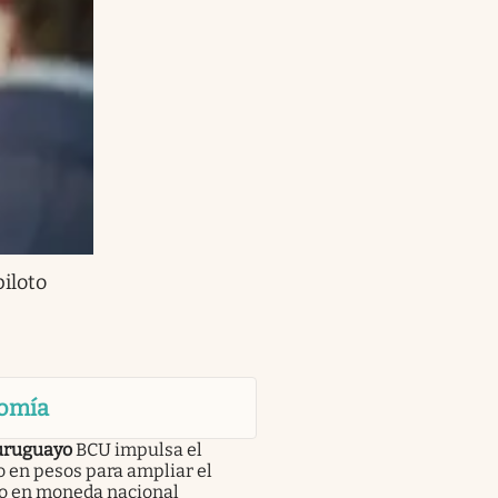
piloto
omía
uruguayo
BCU impulsa el
 en pesos para ampliar el
to en moneda nacional