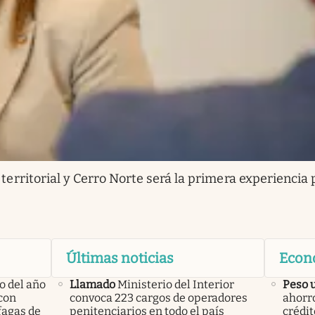
erritorial y Cerro Norte será la primera experiencia 
Últimas noticias
Econ
o del año
Llamado
Ministerio del Interior
Peso 
con
convoca 223 cargos de operadores
ahorro
áfagas de
penitenciarios en todo el país
crédi