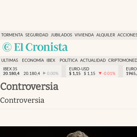
Últimas Noticias
TORMENTA
SEGURIDAD
JUBILADOS
VIVIENDA
ALQUILER
ACCIONE
Economía y finanzas
SOCIAL
Argentina
Política
España
Actualidad
ULTIMAS
ECONOMÍA
IBEX
POLÍTICA
ACTUALIDAD
CRIPTOMONE
México
NOTICIAS
Y
Y
IBEX 35
EURO-USD
EURO
Criptomonedas
20.180,4
20.180,4
0.00
%
$
1,15
$
1,15
-0.01
%
USA
1965
FINANZAS
EURO
Colombia
controversia
España
Uruguay
controversia