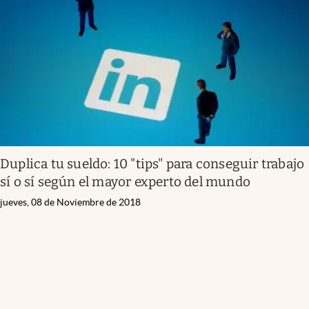
Infotechnology
Clase
Clima
Mundial 2026
Eventos Corporativos
El Cronista Studio
Duplica tu sueldo: 10 "tips" para conseguir trabajo
Mediakit
sí o sí según el mayor experto del mundo
abre en nueva pestaña
Argentina
jueves, 08 de Noviembre de 2018