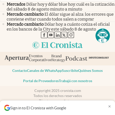
Mercados
Dólar hoy y dólar blue hoy: cuál es la cotización
del sábado 8 de agosto minuto a minuto
Mercado cambiario
El dólar sigue al alza: los errores que
conviene evitar cuando todos salen a comprar
Mercado cambiario
Dólar hoy: a cuánto cotiza el oficial
en los bancos de la City este sábado 8 de agosto
abre en nueva pestaña
abre en nueva pestaña
abre en nueva pestaña
abre en nueva pestaña
abre en nueva pestaña
Contacto
Canales de WhatsApp
Suscribite
Quiénes Somos
Portal de Proveedores
Trabajá con nosotros
Copyright 2025 cronista.com
Todos los derechos reservados
Términos y condiciones
×
Privacidad
Sign in to El Cronista with Google
Consentimiento