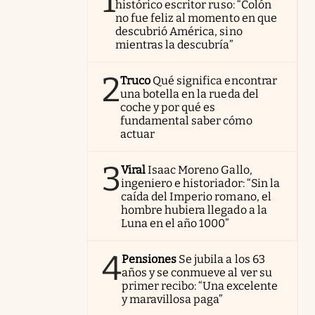
1
histórico escritor ruso: “Colón
no fue feliz al momento en que
descubrió América, sino
mientras la descubría”
2
Truco
Qué significa encontrar
una botella en la rueda del
coche y por qué es
fundamental saber cómo
actuar
3
Viral
Isaac Moreno Gallo,
ingeniero e historiador: “Sin la
caída del Imperio romano, el
hombre hubiera llegado a la
Luna en el año 1000”
4
Pensiones
Se jubila a los 63
años y se conmueve al ver su
primer recibo: “Una excelente
y maravillosa paga”