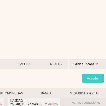
Edición:
España
EMPLEO
NETFLIX
Argentina
Acceder
España
México
RIPTOMONEDAS
BANCA
SEGURIDAD SOCIAL
USA
NASDAQ
Colombia
Ver más cotizaciones
%
26.348,35
26.348,35
-0.06
%