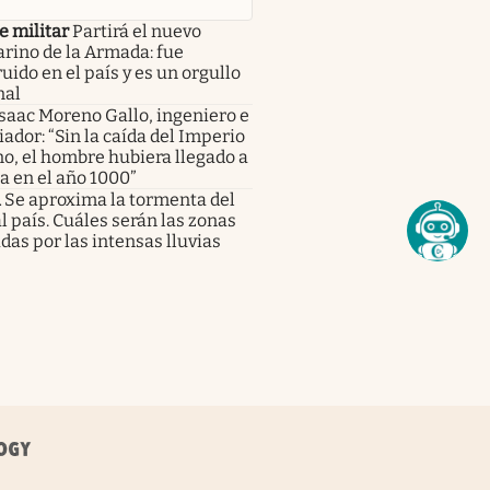
e militar
Partirá el nuevo
rino de la Armada: fue
uido en el país y es un orgullo
nal
saac Moreno Gallo, ingeniero e
iador: “Sin la caída del Imperio
o, el hombre hubiera llegado a
a en el año 1000”
a
Se aproxima la tormenta del
al país. Cuáles serán las zonas
das por las intensas lluvias