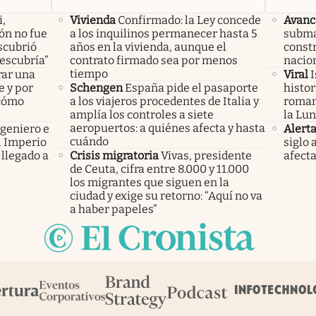
i,
Vivienda
Confirmado: la Ley concede
Avanc
lón no fue
a los inquilinos permanecer hasta 5
subma
scubrió
años en la vivienda, aunque el
constr
descubría”
contrato firmado sea por menos
nacio
tiempo
rar una
Viral
I
e y por
Schengen
España pide el pasaporte
histor
 cómo
a los viajeros procedentes de Italia y
roman
amplía los controles a siete
la Lun
aeropuertos: a quiénes afecta y hasta
ngeniero e
Alert
cuándo
el Imperio
siglo 
llegado a
Crisis migratoria
Vivas, presidente
afecta
de Ceuta, cifra entre 8.000 y 11.000
los migrantes que siguen en la
ciudad y exige su retorno: “Aquí no va
a haber papeles”