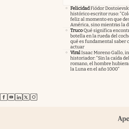
Felicidad
Fiódor Dostoievsk
histórico escritor ruso: “Co
feliz al momento en que de
América, sino mientras la 
Truco
Qué significa encont
botella en la rueda del coch
qué es fundamental saber
actuar
Viral
Isaac Moreno Gallo, i
historiador: “Sin la caída d
romano, el hombre hubiera 
la Luna en el año 1000”
abre en nueva pestaña
abre en nueva pestaña
abre en nueva pestaña
abre en nueva pestaña
abre en nueva pestaña