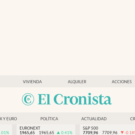
VIVIENDA
ALQUILER
ACCIONES
EX Y EURO
POLÍTICA
ACTUALIDAD
C
EURONEXT
S&P 500
.01
%
1965,65
1965,65
0.41
%
7709,96
7709,96
-0.18