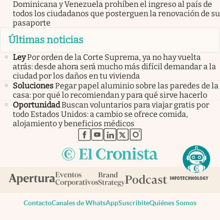
Dominicana y Venezuela prohíben el ingreso al país de
todos los ciudadanos que posterguen la renovación de su
pasaporte
Últimas noticias
Ley
Por orden de la Corte Suprema, ya no hay vuelta
atrás: desde ahora será mucho más difícil demandar a la
ciudad por los daños en tu vivienda
Soluciones
Pegar papel aluminio sobre las paredes de la
casa: por qué lo recomiendan y para qué sirve hacerlo
Oportunidad
Buscan voluntarios para viajar gratis por
todo Estados Unidos: a cambio se ofrece comida,
alojamiento y beneficios médicos
abre en nueva pestaña
abre en nueva pestaña
abre en nueva pestaña
abre en nueva pestaña
abre en nueva pestaña
Contacto
Canales de WhatsApp
Suscribite
Quiénes Somos