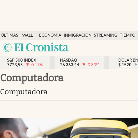
Últimas Noticias
ÚLTIMAS
WALL
ECONOMÍA
INMIGRACIÓN
STREAMING
TIEMPO
Finanzas y economía
NOTICIAS
STREET
Argentina
Wall Street y dólar
Y
España
Inmigración
DÓLAR
S&P 500 INDEX
NASDAQ
DÓLAR B
7723,55
-0.17
%
26.363,44
-0.83
%
México
$
1520
Trending
USA
computadora
Tiempo
Colombia
computadora
Uruguay
Ciencia y salud
Espiritual
Streaming
PC y mobile