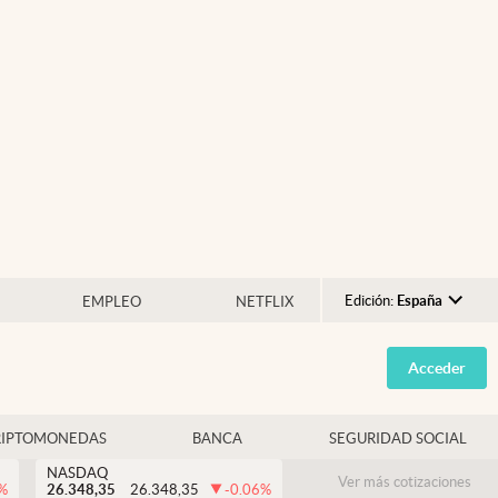
Edición:
España
EMPLEO
NETFLIX
Argentina
Acceder
España
México
RIPTOMONEDAS
BANCA
SEGURIDAD SOCIAL
USA
NASDAQ
Colombia
Ver más cotizaciones
%
26.348,35
26.348,35
-0.06
%