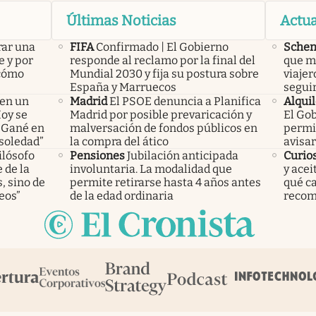
Últimas Noticias
Actua
rar una
FIFA
Confirmado | El Gobierno
Sche
e y por
responde al reclamo por la final del
que m
 cómo
Mundial 2030 y fija su postura sobre
viajer
España y Marruecos
segui
 en un
Madrid
El PSOE denuncia a Planifica
Alquil
Hoy se
Madrid por posible prevaricación y
El Gob
 “Gané en
malversación de fondos públicos en
permis
 soledad”
la compra del ático
avisar
ilósofo
Pensiones
Jubilación anticipada
Curio
 de la
involuntaria. La modalidad que
y acei
, sino de
permite retirarse hasta 4 años antes
qué c
eos”
de la edad ordinaria
recom