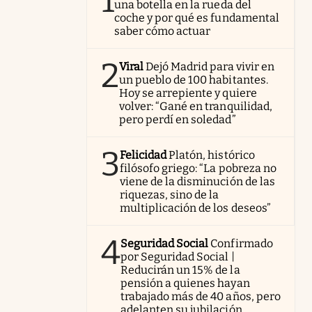
1
una botella en la rueda del
coche y por qué es fundamental
saber cómo actuar
2
Viral
Dejó Madrid para vivir en
un pueblo de 100 habitantes.
Hoy se arrepiente y quiere
volver: “Gané en tranquilidad,
pero perdí en soledad”
3
Felicidad
Platón, histórico
filósofo griego: “La pobreza no
viene de la disminución de las
riquezas, sino de la
multiplicación de los deseos”
4
Seguridad Social
Confirmado
por Seguridad Social |
Reducirán un 15% de la
pensión a quienes hayan
trabajado más de 40 años, pero
adelanten su jubilación