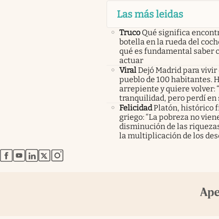
Las más leidas
Truco
Qué significa encont
botella en la rueda del coch
qué es fundamental saber
actuar
Viral
Dejó Madrid para vivir
pueblo de 100 habitantes. 
arrepiente y quiere volver:
tranquilidad, pero perdí en
Felicidad
Platón, histórico f
griego: “La pobreza no viene
disminución de las riquezas
la multiplicación de los des
abre en nueva pestaña
abre en nueva pestaña
abre en nueva pestaña
abre en nueva pestaña
abre en nueva pestaña