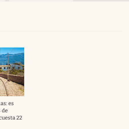
Uruguay
as: es
s de
cuesta 22