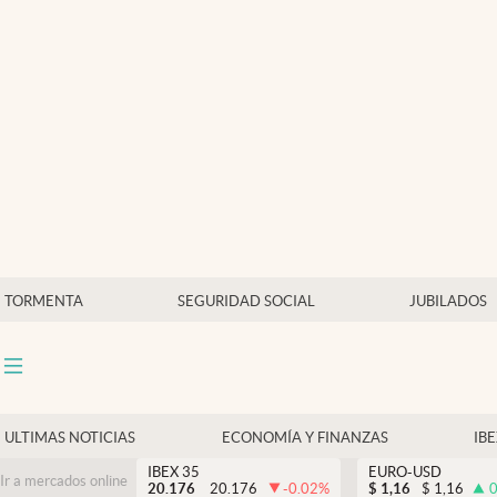
Últimas Noticias
Economía y finanzas
Política
Actualidad
Criptomonedas
TORMENTA
SEGURIDAD SOCIAL
JUBILADOS
ULTIMAS NOTICIAS
ECONOMÍA Y FINANZAS
IB
IBEX 35
EURO-USD
Ir a mercados online
20.176
20.176
-0.02
%
$
1,16
$
1,16
0