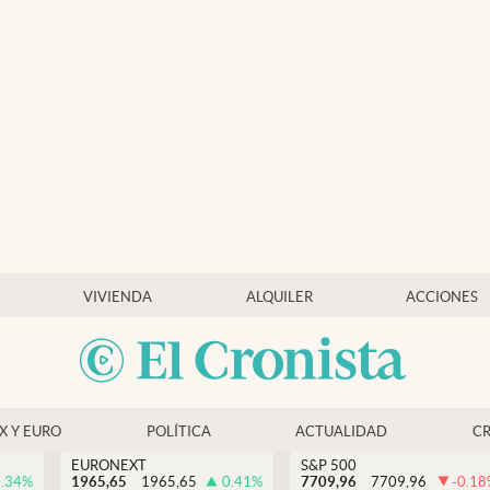
VIVIENDA
ALQUILER
ACCIONES
EX Y EURO
POLÍTICA
ACTUALIDAD
C
EURONEXT
S&P 500
.34
%
1965,65
1965,65
0.41
%
7709,96
7709,96
-0.18