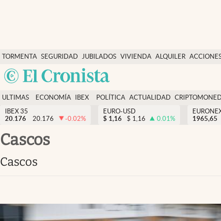
Últimas Noticias
TORMENTA
SEGURIDAD
JUBILADOS
VIVIENDA
ALQUILER
ACCIONE
Economía y finanzas
SOCIAL
Argentina
Política
España
Actualidad
ULTIMAS
ECONOMÍA
IBEX
POLÍTICA
ACTUALIDAD
CRIPTOMONE
México
NOTICIAS
Y
Y
IBEX 35
EURO-USD
EURONE
Criptomonedas
20.176
20.176
-0.02
%
$
1,16
$
1,16
0.01
%
USA
1965,65
FINANZAS
EURO
Colombia
Cascos
España
Uruguay
Cascos