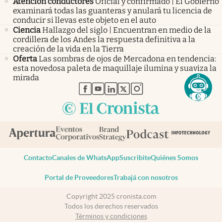
Atención conductores
Oficial y confirmado | El Gobierno
examinará todas las guanteras y anulará tu licencia de
conducir si llevas este objeto en el auto
Ciencia
Hallazgo del siglo | Encuentran en medio de la
cordillera de los Andes la respuesta definitiva a la
creación de la vida en la Tierra
Oferta
Las sombras de ojos de Mercadona en tendencia:
esta novedosa paleta de maquillaje ilumina y suaviza la
mirada
abre en nueva pestaña
abre en nueva pestaña
abre en nueva pestaña
abre en nueva pestaña
abre en nueva pestaña
Contacto
Canales de WhatsApp
Suscribite
Quiénes Somos
Portal de Proveedores
Trabajá con nosotros
Copyright 2025 cronista.com
Todos los derechos reservados
Términos y condiciones