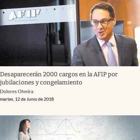
Infotechnology
Clase
Clima
Mundial 2026
Eventos Corporativos
El Cronista Studio
Desaparecerán 2000 cargos en la AFIP por
Mediakit
jubilaciones y congelamiento
abre en nueva pestaña
Dolores Olveira
Argentina
martes, 12 de Junio de 2018