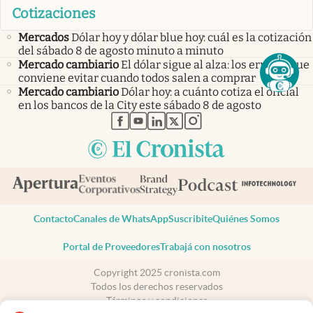
Cotizaciones
Mercados
Dólar hoy y dólar blue hoy: cuál es la cotización
del sábado 8 de agosto minuto a minuto
Mercado cambiario
El dólar sigue al alza: los errores que
conviene evitar cuando todos salen a comprar
Mercado cambiario
Dólar hoy: a cuánto cotiza el oficial
en los bancos de la City este sábado 8 de agosto
abre en nueva pestaña
abre en nueva pestaña
abre en nueva pestaña
abre en nueva pestaña
abre en nueva pestaña
Contacto
Canales de WhatsApp
Suscribite
Quiénes Somos
Portal de Proveedores
Trabajá con nosotros
Copyright 2025 cronista.com
Todos los derechos reservados
Términos y condiciones