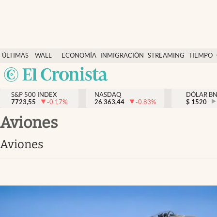
Últimas Noticias
ÚLTIMAS
WALL
ECONOMÍA
INMIGRACIÓN
STREAMING
TIEMPO
Finanzas y economía
NOTICIAS
STREET
Argentina
Wall Street y dólar
Y
España
Inmigración
DÓLAR
S&P 500 INDEX
NASDAQ
DÓLAR B
7723,55
-0.17
%
26.363,44
-0.83
%
México
$
1520
Trending
USA
aviones
Tiempo
Colombia
aviones
Uruguay
Ciencia y salud
Espiritual
Streaming
PC y mobile