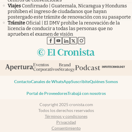
Viajes
Confirmado | Guatemala, Nicaragua y Honduras
prohíben el ingreso de ciudadanos que hayan
postergado este trámite de renovación con su pasaporte
Trámite
Oficial | El DMV prohíbe la renovación de la
licencia de conducir a todas las personas que no
aprueben el examen de visión
abre en nueva pestaña
abre en nueva pestaña
abre en nueva pestaña
abre en nueva pestaña
abre en nueva pestaña
Contacto
Canales de WhatsApp
Suscribite
Quiénes Somos
Portal de Proveedores
Trabajá con nosotros
Copyright 2025 cronista.com
Todos los derechos reservados
Términos y condiciones
Privacidad
Consentimiento