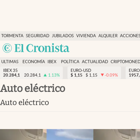
Últimas Noticias
TORMENTA
SEGURIDAD
JUBILADOS
VIVIENDA
ALQUILER
ACCIONE
Economía y finanzas
SOCIAL
Argentina
Política
España
Actualidad
ULTIMAS
ECONOMÍA
IBEX
POLÍTICA
ACTUALIDAD
CRIPTOMONE
México
NOTICIAS
Y
Y
IBEX 35
EURO-USD
EURO
Criptomonedas
20.284,1
20.284,1
1.13
%
$
1,15
$
1,15
-0.09
%
USA
1957
FINANZAS
EURO
Colombia
Auto eléctrico
España
Uruguay
Auto eléctrico