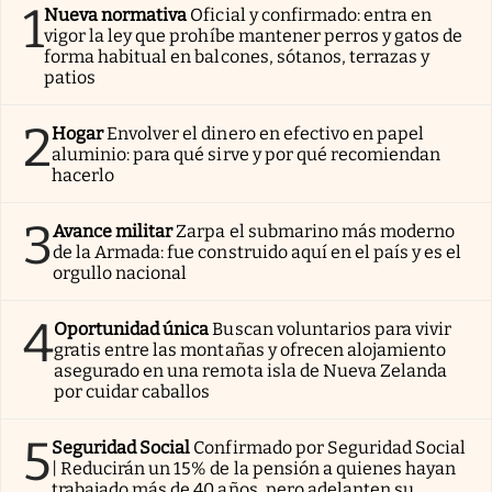
1
Nueva normativa
Oficial y confirmado: entra en
vigor la ley que prohíbe mantener perros y gatos de
forma habitual en balcones, sótanos, terrazas y
patios
2
Hogar
Envolver el dinero en efectivo en papel
aluminio: para qué sirve y por qué recomiendan
hacerlo
3
Avance militar
Zarpa el submarino más moderno
de la Armada: fue construido aquí en el país y es el
orgullo nacional
4
Oportunidad única
Buscan voluntarios para vivir
gratis entre las montañas y ofrecen alojamiento
asegurado en una remota isla de Nueva Zelanda
por cuidar caballos
5
Seguridad Social
Confirmado por Seguridad Social
| Reducirán un 15% de la pensión a quienes hayan
trabajado más de 40 años, pero adelanten su