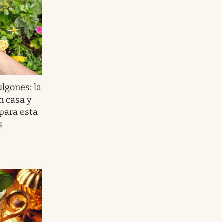
lgones: la
n casa y
para esta
s