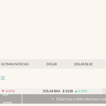
Últimas noticias
Dólar
Members
Economía y Política
Finanzas y Mercados
Mercados Online
ÚLTIMAS NOTICIAS
DÓLAR
DÓLAR BLUE
Negocios
Columnistas
Otras secciones
DÓLAR BNA
$
1520
0.33
%
D
EN
Dólar hoy y dólar blue hoy: cuál es la cotizac
Apertura
VIVO