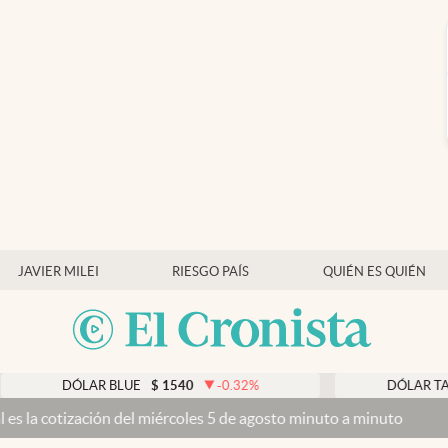
JAVIER MILEI
RIESGO PAÍS
QUIÉN ES QUIÉN
ÓLAR BLUE
$
1540
-0.32
%
DÓLAR TARJETA
$
1
ión del miércoles 5 de agosto minuto a minuto