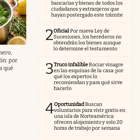
bancarias y bienes de todos los
ciudadanos y extranjeros que
hayan postergado este trámite
2
Oficial
Por nueva Ley de
Sucesiones, los herederos no
obtendrán los bienes aunque
lo determine el testamento
mero,
ón: por
3
Truco infalible
Rociar vinagre
a qué
en las esquinas de la casa: por
qué los expertos lo
recomiendan y para qué sirve
hacerlo
4
Oportunidad
Buscan
voluntarios para vivir gratis en
una isla de Norteamérica:
ofrecen alojamiento y solo 20
horas de trabajo por semana