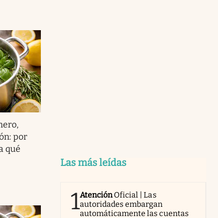
mero,
ón: por
a qué
Las más leídas
1
Atención
Oficial | Las
autoridades embargan
automáticamente las cuentas