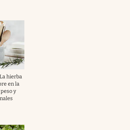
La hierba
re en la
 peso y
nales