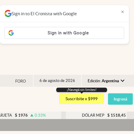
×
Sign in to El Cronista with Google
6 de agosto de 2026
Edición:
Argentina
FORO
¡Navegá sin limites!
Argentina
Suscribite x $999
Ingresá
España
México
976
0.33
%
DÓLAR MEP
$
1518,45
-0.05
%
USA
Colombia