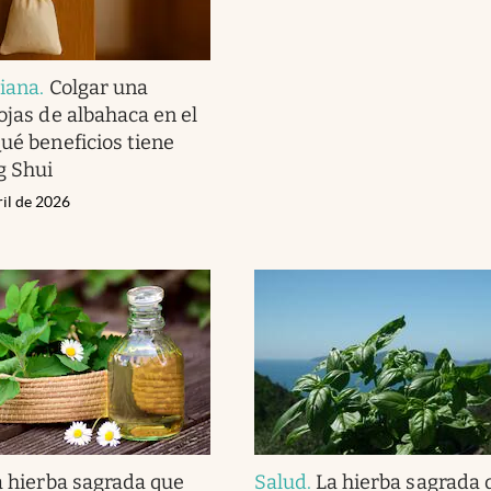
diana
.
Colgar una
ojas de albahaca en el
Qué beneficios tiene
g Shui
ril de 2026
a hierba sagrada que
Salud
.
La hierba sagrada 