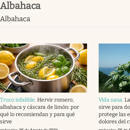
albahaca
Infotechnology
Clase
albahaca
Clima
Mundial 2026
Eventos Corporativos
El Cronista Studio
Mediakit
abre en nueva pestaña
Truco infalible
.
Hervir romero,
Vida sana
.
La
albahaca y cáscara de limón: por
sirve para do
qué lo recomiendan y para qué
protege las e
sirve
dolores del 
miércoles, 05 de Agosto de 2026
miércoles, 05 de