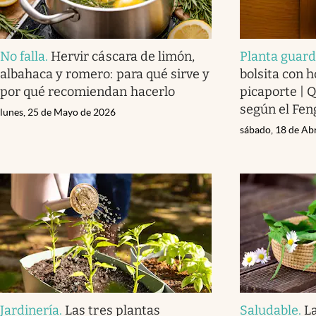
No falla
.
Hervir cáscara de limón,
Planta guar
albahaca y romero: para qué sirve y
bolsita con h
por qué recomiendan hacerlo
picaporte | 
según el Fen
lunes, 25 de Mayo de 2026
sábado, 18 de Ab
Jardinería
.
Las tres plantas
Saludable
.
L