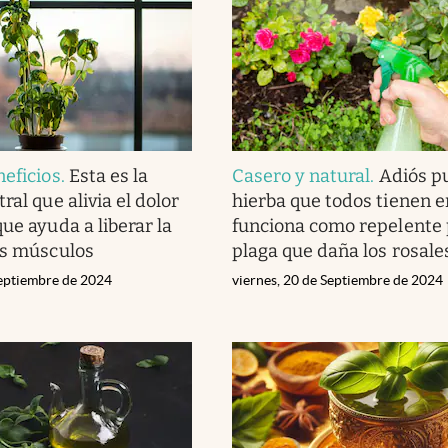
neficios
.
Esta es la
Casero y natural
.
Adiós pu
ral que alivia el dolor
hierba que todos tienen e
ue ayuda a liberar la
funciona como repelente 
os músculos
plaga que daña los rosale
eptiembre de 2024
viernes, 20 de Septiembre de 2024