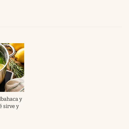
Uruguay
lbahaca y
 sirve y