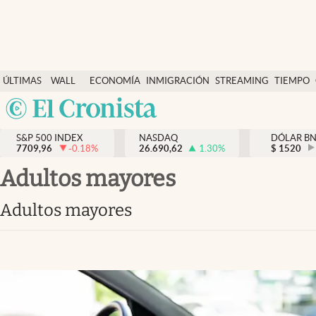
Últimas Noticias
ÚLTIMAS
WALL
ECONOMÍA
INMIGRACIÓN
STREAMING
TIEMPO
Finanzas y economía
NOTICIAS
STREET
Argentina
Wall Street y dólar
Y
España
Inmigración
DÓLAR
S&P 500 INDEX
NASDAQ
DÓLAR B
7709,96
-0.18
%
26.690,62
1.30
%
México
$
1520
Trending
USA
Adultos mayores
Tiempo
Colombia
Adultos mayores
Uruguay
Ciencia y salud
Espiritual
Streaming
PC y mobile