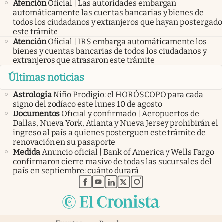
Atención
Oficial | Las autoridades embargan
automáticamente las cuentas bancarias y bienes de
todos los ciudadanos y extranjeros que hayan postergado
este trámite
Atención
Oficial | IRS embarga automáticamente los
bienes y cuentas bancarias de todos los ciudadanos y
extranjeros que atrasaron este trámite
Últimas noticias
Astrología
Niño Prodigio: el HORÓSCOPO para cada
signo del zodíaco este lunes 10 de agosto
Documentos
Oficial y confirmado | Aeropuertos de
Dallas, Nueva York, Atlanta y Nueva Jersey prohibirán el
ingreso al país a quienes posterguen este trámite de
renovación en su pasaporte
Medida
Anuncio oficial | Bank of America y Wells Fargo
confirmaron cierre masivo de todas las sucursales del
país en septiembre: cuánto durará
abre en nueva pestaña
abre en nueva pestaña
abre en nueva pestaña
abre en nueva pestaña
abre en nueva pestaña