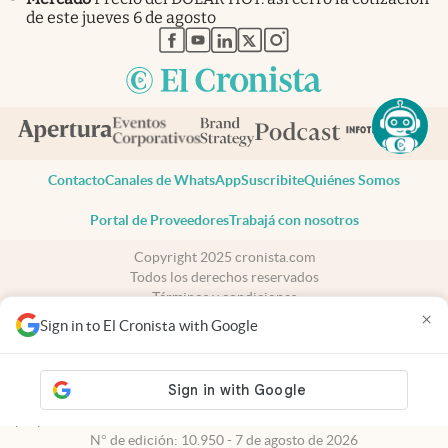
de este jueves 6 de agosto
abre en nueva pestaña
abre en nueva pestaña
abre en nueva pestaña
abre en nueva pestaña
abre en nueva pestaña
Contacto
Canales de WhatsApp
Suscribite
Quiénes Somos
Portal de Proveedores
Trabajá con nosotros
Copyright 2025 cronista.com
Todos los derechos reservados
Términos y condiciones
×
Privacidad
Sign in to El Cronista with Google
Consentimiento
Tel:
+54 11 7078-3270
cronista.com
es propiedad de El Cronista Comercial S.A Registro de
propiedad intelectual: 56576959
N° de edición: 10.950 - 7 de agosto de 2026