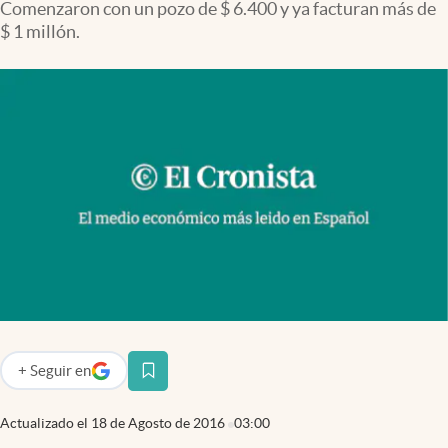
Comenzaron con un pozo de $ 6.400 y ya facturan más de
Infotechnology
$ 1 millón.
Clase
Clima
Mundial 2026
Eventos Corporativos
El Cronista Studio
Mediakit
abre en nueva pestaña
Argentina
+
Seguir
en
abre en nueva pestaña
Actualizado el
18 de Agosto de 2016
03:00