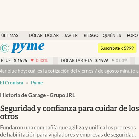
Últimas noticias
ÚLTIMAS
DÓLAR
DÓLAR
JAVIER
RIESGO
QUIÉN ES
FORO
Dólar
NOTICIAS
BLUE
MILEI
PAÍS
QUIÉN
Argentina
Members
Suscribite x $999
España
Economía y Política
525
-0.33
%
DÓLAR TARJETA
$
1976
0.00
%
DÓLAR ME
México
y: cuál es la cotización del viernes 7 de agosto minuto a minuto
Dó
Finanzas y Mercados
USA
El Cronista
Pyme
Mercados Online
Colombia
Uruguay
Historia de Garage - Grupo JRL
Negocios
Seguridad y confianza para cuidar de los
Columnistas
otros
Otras secciones
Fundaron una compañía que agiliza y unifica los procesos
Apertura
de habilitación para vigiladores y empresas de seguridad.