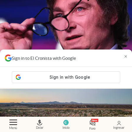
×
Sign in to El Cronista with Google
Economía al día
.
El mercado ya mira a 2027: cómo
influye la política en las inversiones
Dolar
Inicio
Ingresar
Menú
Foro