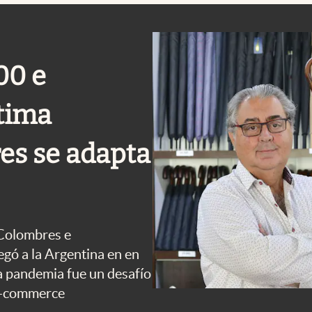
00 e
ltima
es se adapta
 Colombres e
egó a la Argentina en en
la pandemia fue un desafío
 e-commerce