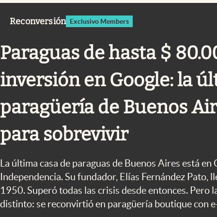
Infotechnology
Reconversión
Exclusivo Members
Clase
Clima
Paraguas de hasta $ 80.0
Mundial 2026
inversión en Google: la ú
Eventos Corporativos
El Cronista Studio
paragüería de Buenos Air
Mediakit
para sobrevivir
abre en nueva pestaña
La última casa de paraguas de Buenos Aires está en
Independencia. Su fundador, Elías Fernández Pato, ll
1950. Superó todas las crisis desde entonces. Pero 
distinto: se reconvirtió en paragüería boutique con