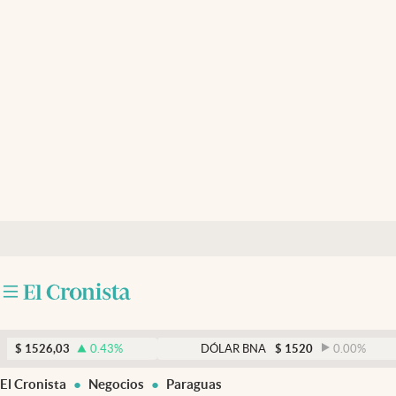
Últimas noticias
Dólar
Members
Economía y Política
Finanzas y Mercados
Mercados Online
Negocios
Columnistas
Otras secciones
,03
0.43
%
DÓLAR BNA
$
1520
0.00
%
Apertura
El Cronista
Negocios
Paraguas