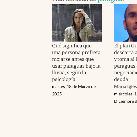
Qué significa que
El plan 
una persona prefiera
descarta a
mojarse antes que
y toma al 
usar paraguas bajo la
paraguas
lluvia, según la
negociaci
psicología
deuda
María Igles
martes, 18 de Marzo de
2025
miércoles, 1
Diciembre 