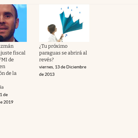
Guzmán
¿Tu próximo
juste fiscal
paraguas se abrirá al
FMI de
revés?
 en
viernes, 13 de Diciembre
ón de la
de 2013
ia
1 de
de 2019