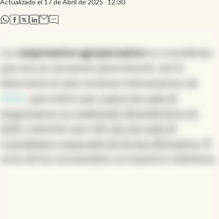
Actualizado el
17 de Abril de 2025
12:30
abre en nueva pestaña
abre en nueva pestaña
abre en nueva pestaña
abre en nueva pestaña
Los
empresarios agropecuarios
no consideran
que sea un momento para invertir. Así lo
determinó el más reciente relevamiento de
CREA
, que indicó que
cuatro de cada 10
empresarios no realizarán desembolsos en
2025,
mientras que sólo
dos de cada 10
consultados respondió de forma afirmativa.
El
resto de los encuestados se mantuvo indistinto.