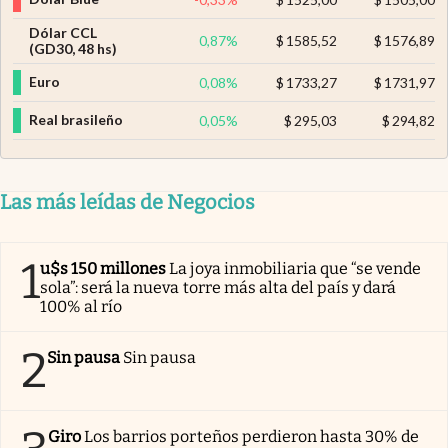
Dólar CCL
0,87
%
$
1585,52
$
1576,89
(GD30, 48 hs)
Euro
0,08
%
$
1733,27
$
1731,97
Real brasileño
0,05
%
$
295,03
$
294,82
Las más leídas de Negocios
1
u$s 150 millones
La joya inmobiliaria que “se vende
sola”: será la nueva torre más alta del país y dará
100% al río
2
Sin pausa
Sin pausa
Giro
Los barrios porteños perdieron hasta 30% de