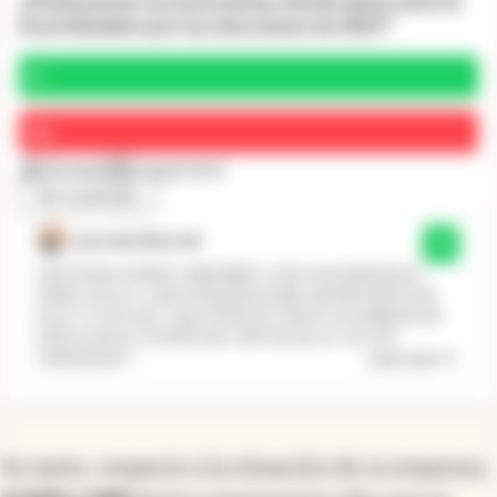
¿Dolarizarías tus inversiones desde ahora ante la
incertidumbre por las elecciones de 2027?
Sí
No
10 votos
1 argumento
Ver resultado
jose luis Bertoli
Sí
QUE DUDA PUEDE CABERRRR !! HAY ALGUIEN EN SU
SANO JUICIO , QUE SIQUIERA DUDE UN INSTANTE EN
ELLO ?? SI ES ASÌ , QUE X FAVOR TRATE X LO MENOS DE
EXPLICAR SU TEORÌA EN CONTRA DE LA "LEY DE
...
Leer más
GRAVEDAD" !
En tanto, respecto a la situación de su empresa,