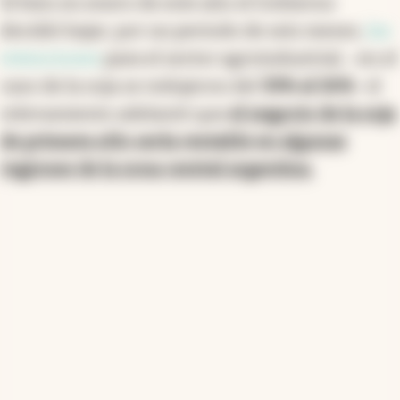
Si bien en enero de este año el Gobierno
decidió bajar, por un periodo de seis meses,
las
retenciones
para el sector agroindustrial, -en el
caso de la soja se redujeron del
33% al 26%
- el
relevamiento adelantó que
el negocio de la soja
de primera sólo sería rentable en algunas
regiones de la zona central argentina.