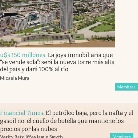
u$s 150 millones
.
La joya inmobiliaria que
“se vende sola”: será la nueva torre más alta
del país y dará 100% al río
Micaela Mura
Members
Financial Times
.
El petróleo baja, pero la nafta y el
gasoil no: el cuello de botella que mantiene los
precios por las nubes
Verity Ratcliffe
y
Jamie Smyth
Members