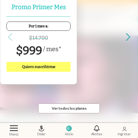
Promo Primer Mes
Shot Financiero
.
Entrevista a Rafael Rofman: el
cruce entre la economía y la demografía
Por 1 mes a:
$
14.700
$
999
/
mes
*
Quiero suscribirme
Ver todos los planes
Economía al día
.
El mercado ya mira a 2027: cómo
influye la política en las inversiones
Dolar
Inicio
Alertas
Ingresar
Menú