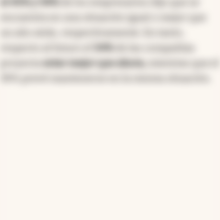
el 45% y 34%
de los empresarios dijo que se
encuentra en una situación igual o mejor que
un año atrás, respectivamente. En tanto,
respecto al futuro el
54%
de las compañías
proyecta
estar mejor que ahora,
mientras que el
39% prevé mantenerse en la misma situación.