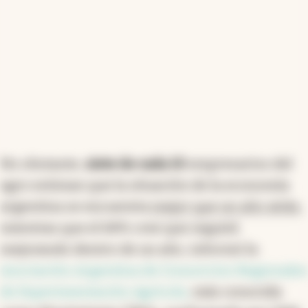
No obstante,
siete de cada 10
empresarios del
agro estiman que la situación de la economía
argentina se encuentra
mejor que un año atrás
,
mientras que el 68% cree que seguirá
mejorando dentro de un año, informó la
Asociación Argentina de Consorcios Regionales
de Experimentación Agrícola,
más conocida