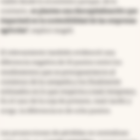
viable desde lo económico porque, de lo
contrario,
se plantea una descapitalización que
impactará en la sostenibilidad de las empresas
agrícolas",
explicó Angeli.
El relevamiento también evidenció una
diferencia negativa de 10 puntos entre los
rendimientos que se presupuestaron al
comienzo de la campaña y los finalmente
estimados en lo que respecta a maíz temprano.
En el caso de la soja de primera, maíz tardío y
sorgo, la diferencia es de ocho puntos.
Las proyecciones de pérdidas se centralizan