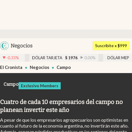
Últimas noticias
Dólar
Argentina
Negocios
Members
Suscribite x $999
España
Economía y Política
DÓLAR TARJETA
$
1976
0.00
%
DÓLAR MEP
$
1526,03
México
El Cronista
Negocios
Campo
Finanzas y Mercados
USA
Mercados Online
Colombia
Campo
Exclusivo Members
Uruguay
Negocios
Cuatro de cada 10 empresarios del campo no
Columnistas
planean invertir este año
Otras secciones
A pesar de que los empresarios agropecuarios son optimistas en
Apertura
cuanto al futuro de la economía argentina, no invertirán este año.
Además, esperan pérdidas productivas en las regiones del norte,