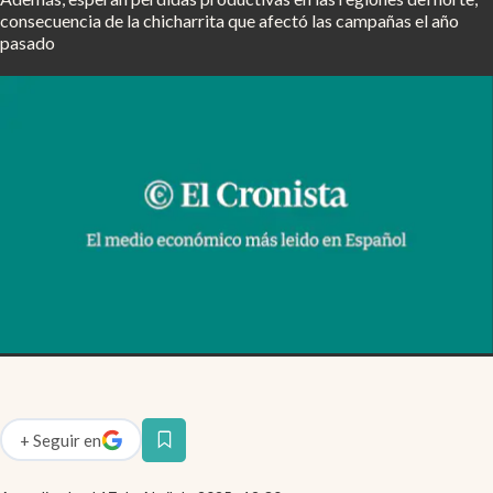
Infotechnology
consecuencia de la chicharrita que afectó las campañas el año
pasado
Clase
Clima
Mundial 2026
Eventos Corporativos
El Cronista Studio
Mediakit
abre en nueva pestaña
Argentina
+
Seguir
en
abre en nueva pestaña