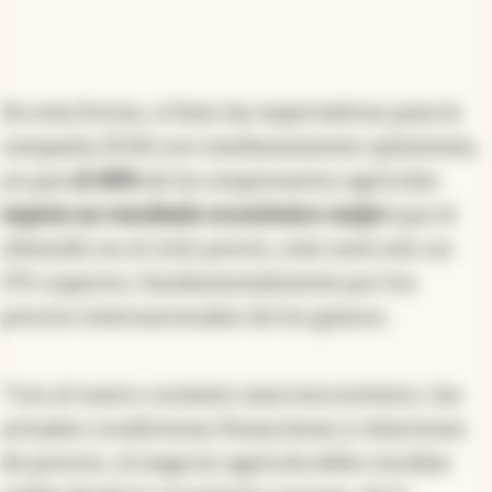
De esta forma, si bien las expectativas para la
campaña 25/26 son medianamente optimistas,
ya que
el 48%
de los empresarios agrícolas
espera un resultado económico mejor
que el
obtenido en el ciclo previo, este será solo un
17% superior, fundamentalmente por los
precios internacionales de los granos.
"Con el nuevo contexto macroeconómico, las
actuales condiciones financieras y relaciones
de precios, el negocio agrícola debe resultar