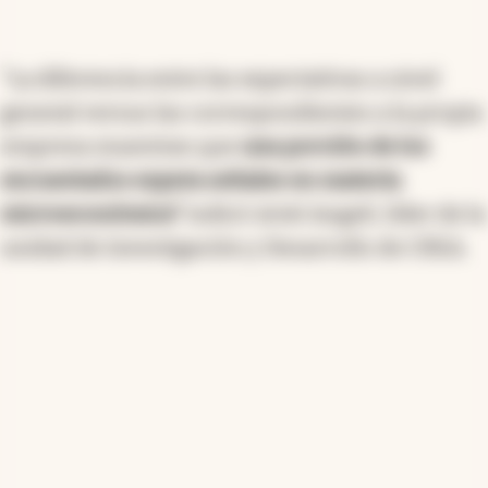
"La diferencia entre las expectativas a nivel
general versus las correspondientes a la propia
empresa muestran que
una porción de los
encuestados espera señales en materia
microeconómica"
indicó Ariel Angeli, líder de la
unidad de Investigación y Desarrollo de CREA.