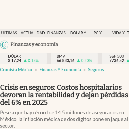
Últimas Noticias
ÚLTIMAS
ACTUALIDAD
FINANZAS
DÓLAR Y
PC Y
VIDA Y
Actualidad
NOTICIAS
Y
MERCADOS
CELULAR
ESTILO
Argentina
Finanzas y economía
Finanzas y economía
ECONOMÍA
España
Dólar y mercados
DÓLAR
BMV
S&P 500
$
17,24
0.18
%
66.833,16
0.20
%
México
7736,52
Internacionales
Cronista México
Finanzas Y Economía
Seguros
USA
Opinión
Colombia
Crisis en seguros: Costos hospitalarios
Uruguay
Brand Strategy
devoran la rentabilidad y dejan pérdidas
Pc y celular
del 6% en 2025
Vida y estilo
Pese a que hay récord de 14.5 millones de asegurados en
México, la inflación médica de dos dígitos pone en jaque al
Tv
sector.