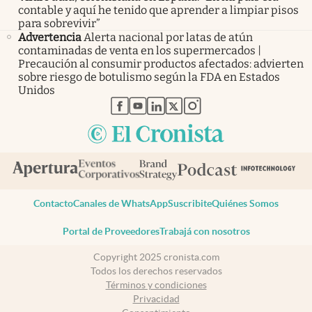
contable y aquí he tenido que aprender a limpiar pisos
para sobrevivir”
Advertencia
Alerta nacional por latas de atún
contaminadas de venta en los supermercados |
Precaución al consumir productos afectados: advierten
sobre riesgo de botulismo según la FDA en Estados
Unidos
abre en nueva pestaña
abre en nueva pestaña
abre en nueva pestaña
abre en nueva pestaña
abre en nueva pestaña
Contacto
Canales de WhatsApp
Suscribite
Quiénes Somos
Portal de Proveedores
Trabajá con nosotros
Copyright 2025 cronista.com
Todos los derechos reservados
Términos y condiciones
Privacidad