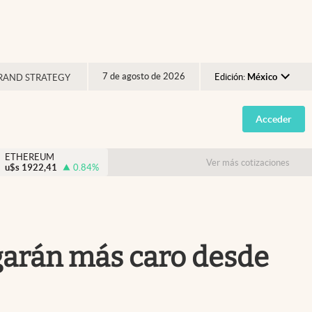
7 de agosto de 2026
Edición:
México
RAND STRATEGY
Argentina
Acceder
España
México
ETHEREUM
Ver más cotizaciones
u$s
1922,41
0.84
%
USA
Colombia
Uruguay
agarán más caro desde