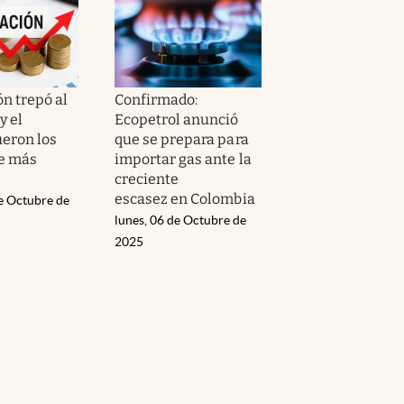
ón trepó al
Confirmado:
y el
Ecopetrol anunció
ueron los
que se prepara para
e más
importar gas ante la
creciente
escasez en Colombia
de Octubre de
lunes, 06 de Octubre de
2025