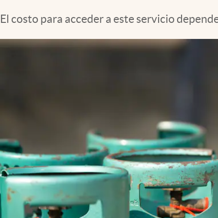
Clima
El costo para acceder a este servicio depender
Espiritualidad
Mediakit
abre en nueva pestaña