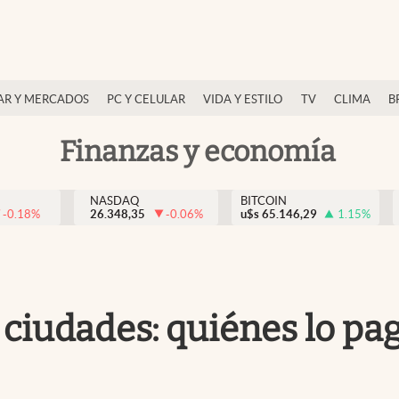
AR Y MERCADOS
PC Y CELULAR
VIDA Y ESTILO
TV
CLIMA
B
Finanzas y economía
NASDAQ
BITCOIN
-0.18
%
26.348,35
-0.06
%
u$s
65.146,29
1.15
%
 ciudades: quiénes lo p