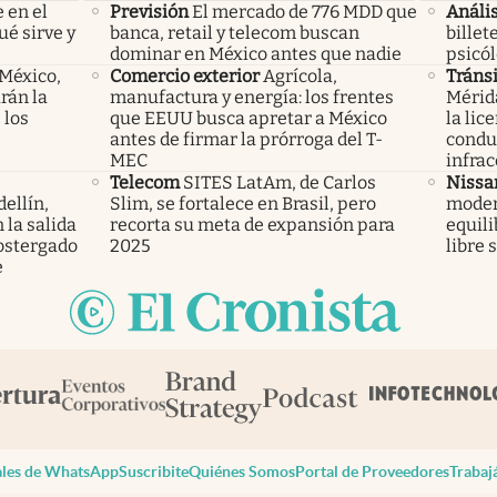
 en el
Previsión
El mercado de 776 MDD que
Anális
ué sirve y
banca, retail y telecom buscan
billet
dominar en México antes que nadie
psicó
 México,
Comercio exterior
Agrícola,
Tránsi
rán la
manufactura y energía: los frentes
Mérid
 los
que EEUU busca apretar a México
la lic
antes de firmar la prórroga del T-
condu
MEC
infrac
Telecom
SITES LatAm, de Carlos
Nissa
ellín,
Slim, se fortalece en Brasil, pero
modern
 la salida
recorta su meta de expansión para
equili
ostergado
2025
libre 
e
les de WhatsApp
Suscribite
Quiénes Somos
Portal de Proveedores
Trabaj