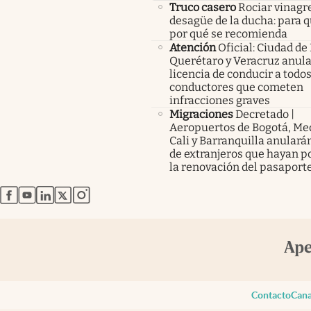
Truco casero
Rociar vinagre
desagüe de la ducha: para q
por qué se recomienda
Atención
Oficial: Ciudad de
Querétaro y Veracruz anula
licencia de conducir a todos
conductores que cometen
infracciones graves
Migraciones
Decretado |
Aeropuertos de Bogotá, Med
Cali y Barranquilla anularán
de extranjeros que hayan p
la renovación del pasaport
abre en nueva pestaña
abre en nueva pestaña
abre en nueva pestaña
abre en nueva pestaña
abre en nueva pestaña
Contacto
Cana