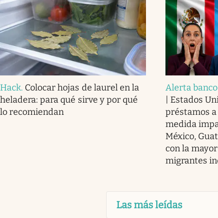
Hack
.
Colocar hojas de laurel en la
Alerta banco
heladera: para qué sirve y por qué
| Estados Un
lo recomiendan
préstamos a
medida impa
México, Guat
con la mayor
migrantes i
Las más leídas