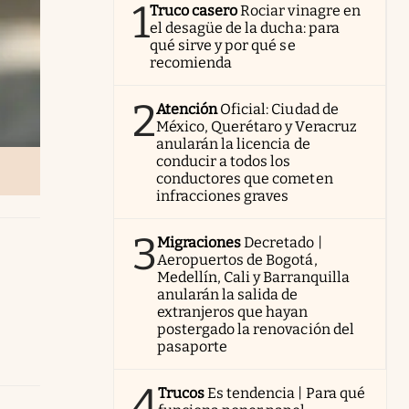
1
Truco casero
Rociar vinagre en
el desagüe de la ducha: para
qué sirve y por qué se
recomienda
2
Atención
Oficial: Ciudad de
México, Querétaro y Veracruz
anularán la licencia de
conducir a todos los
conductores que cometen
infracciones graves
3
Migraciones
Decretado |
Aeropuertos de Bogotá,
Medellín, Cali y Barranquilla
anularán la salida de
extranjeros que hayan
postergado la renovación del
pasaporte
4
Trucos
Es tendencia | Para qué