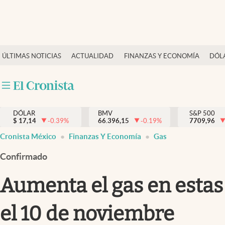
Últimas Noticias
ÚLTIMAS NOTICIAS
ACTUALIDAD
FINANZAS Y ECONOMÍA
DÓL
Actualidad
Finanzas y economía
Dólar y mercados
DÓLAR
BMV
S&P 500
Internacionales
$
17,14
-0.39
%
66.396,15
-0.19
%
7709,96
Opinión
Cronista México
Finanzas Y Economía
Gas
Brand Strategy
Confirmado
Pc y celular
Aumenta el gas en estas
Vida y estilo
el 10 de noviembre
Tv