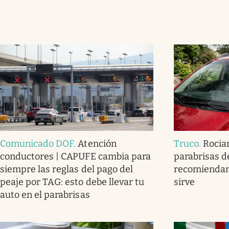
Comunicado DOF
.
Atención
Truco
.
Rociar
conductores | CAPUFE cambia para
parabrisas d
siempre las reglas del pago del
recomiendan
peaje por TAG: esto debe llevar tu
sirve
auto en el parabrisas