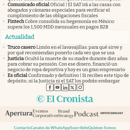
Comunicado oficial
Oficial | El SAT irá a las casas con
abogados y cámaras especiales para verificar el
cumplimiento de las obligaciones fiscales
Fintech
Cobre consolida su hegemonía en México:
supera los 1,500 MDD mensuales en pagos B2B
Actualidad
Truco casero
Limón en el lavavajillas: para qué sirve y
por qué recomiendan ponerlo cada vez que se usa
Justicia
Ocultó la muerte de su madre durante diez años
para cobrar su pensión. Con ese dinero, financió un
negocio de ropa deportiva y hoy es un gran empresario
Es oficial
Confirmado y definitivo | Si recibes este tipo de
depósito, ni la Justicia ni el SAT los podrán embargar
abre en nueva pestaña
abre en nueva pestaña
abre en nueva pestaña
abre en nueva pestaña
abre en nueva pestaña
Contacto
Canales de WhatsApp
Suscribite
Quiénes Somos