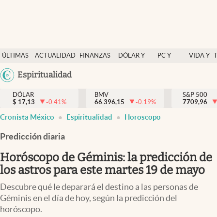
Últimas Noticias
ÚLTIMAS
ACTUALIDAD
FINANZAS
DÓLAR Y
PC Y
VIDA Y
Actualidad
NOTICIAS
Y
MERCADOS
CELULAR
ESTILO
Argentina
Espiritualidad
Finanzas y economía
ECONOMÍA
España
Dólar y mercados
DÓLAR
BMV
S&P 500
$
17,13
-0.41
%
66.396,15
-0.19
%
México
7709,96
Internacionales
Cronista México
Espiritualidad
Horoscopo
USA
Opinión
Colombia
Predicción diaria
Uruguay
Brand Strategy
Horóscopo de Géminis: la predicción de
Pc y celular
los astros para este martes 19 de mayo
Vida y estilo
Descubre qué le deparará el destino a las personas de
Géminis en el día de hoy, según la predicción del
Tv
horóscopo.