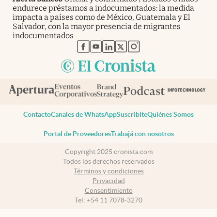
endurece préstamos a indocumentados: la medida
impacta a países como de México, Guatemala y El
Salvador, con la mayor presencia de migrantes
indocumentados
abre en nueva pestaña
abre en nueva pestaña
abre en nueva pestaña
abre en nueva pestaña
abre en nueva pestaña
Contacto
Canales de WhatsApp
Suscribite
Quiénes Somos
Portal de Proveedores
Trabajá con nosotros
Copyright 2025 cronista.com
Todos los derechos reservados
Términos y condiciones
Privacidad
Consentimiento
Tel:
+54 11 7078-3270