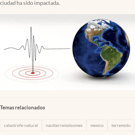
ciudad ha sido impactada.
Clima
Espiritualidad
Mediakit
abre en nueva pestaña
México
Temas relacionados
catastrofe-natural
nautterremotosmex
mexico
terremoto