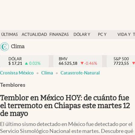
Últimas Noticias
ÚLTIMAS
ACTUALIDAD
FINANZAS
DÓLAR Y
PC Y
VIDA Y
Actualidad
NOTICIAS
Y
MERCADOS
CELULAR
ESTILO
Argentina
Clima
Finanzas y economía
ECONOMÍA
España
Dólar y mercados
DÓLAR
BMV
S&P 500
$
17,21
0.02
%
66.525,18
-0.46
%
México
7723,55
Internacionales
Cronista México
Clima
Catastrofe-Natural
USA
Opinión
Colombia
Temblores
Uruguay
Brand Strategy
Temblor en México HOY: de cuánto fue
Pc y celular
el terremoto en Chiapas este martes 12
de mayo
Vida y estilo
El último sismo detectado en México fue detectado por el
Tv
Servicio Sismológico Nacional este martes. Descubre qué