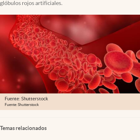
glóbulos rojos artificiales.
Clima
Espiritualidad
Mediakit
abre en nueva pestaña
México
Fuente: Shutterstock
Fuente: Shutterstock
Temas relacionados