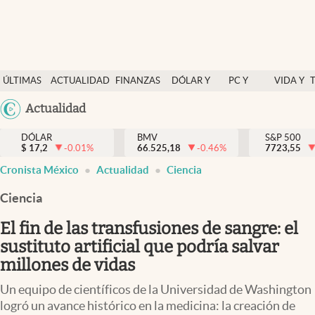
Últimas Noticias
ÚLTIMAS
ACTUALIDAD
FINANZAS
DÓLAR Y
PC Y
VIDA Y
Actualidad
NOTICIAS
Y
MERCADOS
CELULAR
ESTILO
Argentina
Actualidad
Finanzas y economía
ECONOMÍA
España
Dólar y mercados
DÓLAR
BMV
S&P 500
$
17,2
-0.01
%
66.525,18
-0.46
%
México
7723,55
Internacionales
Cronista México
Actualidad
Ciencia
USA
Opinión
Colombia
Ciencia
Uruguay
Brand Strategy
El fin de las transfusiones de sangre: el
Pc y celular
sustituto artificial que podría salvar
millones de vidas
Vida y estilo
Un equipo de científicos de la Universidad de Washington
Tv
logró un avance histórico en la medicina: la creación de