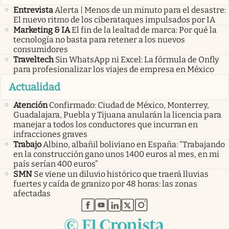
Entrevista
Alerta | Menos de un minuto para el desastre:
El nuevo ritmo de los ciberataques impulsados por IA
Marketing & IA
El fin de la lealtad de marca: Por qué la
tecnología no basta para retener a los nuevos
consumidores
Traveltech
Sin WhatsApp ni Excel: La fórmula de Onfly
para profesionalizar los viajes de empresa en México
Actualidad
Atención
Confirmado: Ciudad de México, Monterrey,
Guadalajara, Puebla y Tijuana anularán la licencia para
manejar a todos los conductores que incurran en
infracciones graves
Trabajo
Albino, albañil boliviano en España: “Trabajando
en la construcción gano unos 1400 euros al mes, en mi
país serían 400 euros”
SMN
Se viene un diluvio histórico que traerá lluvias
fuertes y caída de granizo por 48 horas: las zonas
afectadas
abre en nueva pestaña
abre en nueva pestaña
abre en nueva pestaña
abre en nueva pestaña
abre en nueva pestaña