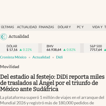
Últimas Noticias
ÚLTIMAS
ACTUALIDAD
FINANZAS
DÓLAR Y
PC Y
VIDA Y
Actualidad
NOTICIAS
Y
MERCADOS
CELULAR
ESTILO
Argentina
Actualidad
Finanzas y economía
ECONOMÍA
España
Dólar y mercados
DÓLAR
BMV
S&P 500
$
17,16
0.22
%
66.938,64
0.82
%
México
7757,64
abre en nueva pestaña
abre en nueva pestaña
Internacionales
Cronista México
Actualidad
Didi
USA
Opinión
Colombia
Movilidad
Uruguay
Brand Strategy
Del estadio al festejo: DiDi reporta miles
Pc y celular
de traslados al Ángel por el triunfo de
México ante Sudáfrica
Vida y estilo
La plataforma superó 1 millón de viajes en el arranque del
Tv
Mundial 2026 y registró más de 180,000 pedidos de