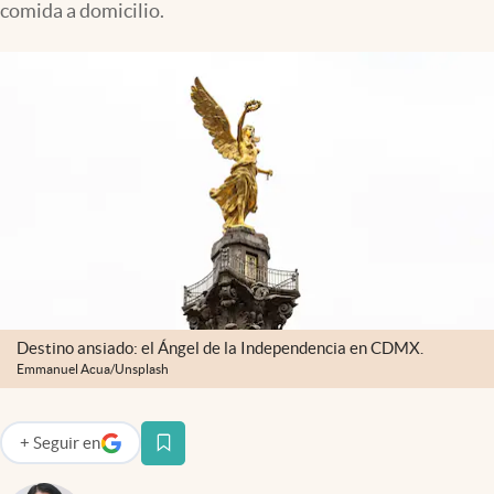
comida a domicilio.
Clima
Espiritualidad
Mediakit
abre en nueva pestaña
México
Destino ansiado: el Ángel de la Independencia en CDMX.
Emmanuel Acua/Unsplash
+
Seguir
en
abre en nueva pestaña