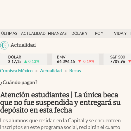
Últimas Noticias
ÚLTIMAS
ACTUALIDAD
FINANZAS
DÓLAR Y
PC Y
VIDA Y
Actualidad
NOTICIAS
Y
MERCADOS
CELULAR
ESTILO
Argentina
Actualidad
Finanzas y economía
ECONOMÍA
España
Dólar y mercados
DÓLAR
BMV
S&P 500
$
17,15
0.13
%
66.396,15
-0.19
%
México
7709,96
Internacionales
Cronista México
Actualidad
Becas
USA
Opinión
Colombia
¿Cuándo pagan?
Uruguay
Brand Strategy
Atención estudiantes | La única beca
Pc y celular
que no fue suspendida y entregará su
depósito en esta fecha
Vida y estilo
Los alumnos que residan en la Capital y se encuentren
Tv
inscriptos en este programa social, recibirán el cuarto