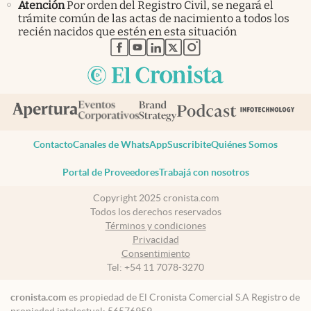
Atención
Por orden del Registro Civil, se negará el
trámite común de las actas de nacimiento a todos los
recién nacidos que estén en esta situación
abre en nueva pestaña
abre en nueva pestaña
abre en nueva pestaña
abre en nueva pestaña
abre en nueva pestaña
Contacto
Canales de WhatsApp
Suscribite
Quiénes Somos
Portal de Proveedores
Trabajá con nosotros
Copyright 2025 cronista.com
Todos los derechos reservados
Términos y condiciones
Privacidad
Consentimiento
Tel:
+54 11 7078-3270
cronista.com
es propiedad de El Cronista Comercial S.A Registro de
propiedad intelectual: 56576959