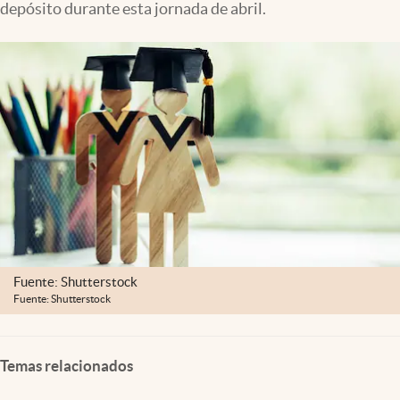
depósito durante esta jornada de abril.
Clima
Espiritualidad
Mediakit
abre en nueva pestaña
México
Fuente: Shutterstock
Fuente: Shutterstock
Temas relacionados