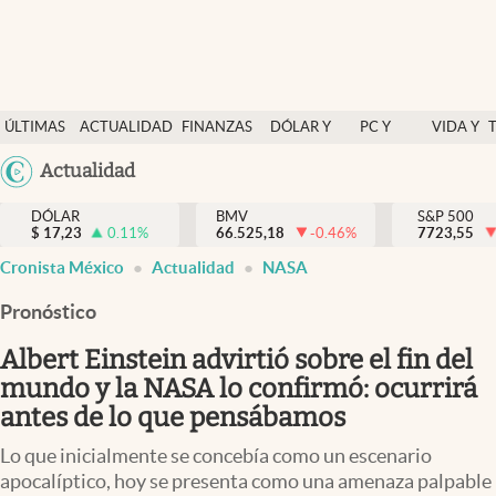
Últimas Noticias
ÚLTIMAS
ACTUALIDAD
FINANZAS
DÓLAR Y
PC Y
VIDA Y
Actualidad
NOTICIAS
Y
MERCADOS
CELULAR
ESTILO
Argentina
Actualidad
Finanzas y economía
ECONOMÍA
España
Dólar y mercados
DÓLAR
BMV
S&P 500
$
17,23
0.11
%
66.525,18
-0.46
%
México
7723,55
Internacionales
Cronista México
Actualidad
NASA
USA
Opinión
Colombia
Pronóstico
Uruguay
Brand Strategy
Albert Einstein advirtió sobre el fin del
Pc y celular
mundo y la NASA lo confirmó: ocurrirá
antes de lo que pensábamos
Vida y estilo
Lo que inicialmente se concebía como un escenario
Tv
apocalíptico, hoy se presenta como una amenaza palpable