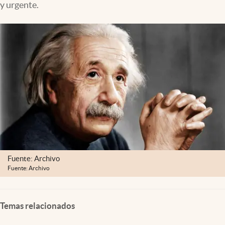
y urgente.
Clima
Espiritualidad
Mediakit
abre en nueva pestaña
México
Fuente: Archivo
Fuente: Archivo
Temas relacionados