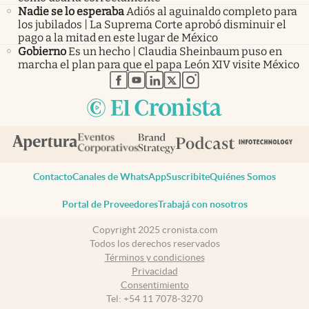
Nadie se lo esperaba
Adiós al aguinaldo completo para
los jubilados | La Suprema Corte aprobó disminuir el
pago a la mitad en este lugar de México
Gobierno
Es un hecho | Claudia Sheinbaum puso en
marcha el plan para que el papa León XIV visite México
abre en nueva pestaña
abre en nueva pestaña
abre en nueva pestaña
abre en nueva pestaña
abre en nueva pestaña
Contacto
Canales de WhatsApp
Suscribite
Quiénes Somos
Portal de Proveedores
Trabajá con nosotros
Copyright 2025 cronista.com
Todos los derechos reservados
Términos y condiciones
Privacidad
Consentimiento
Tel:
+54 11 7078-3270