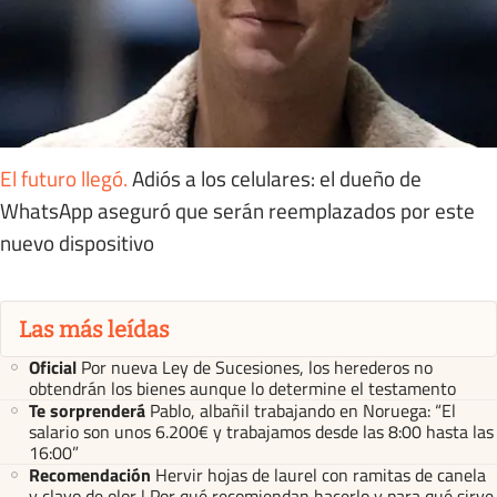
El futuro llegó
.
Adiós a los celulares: el dueño de
WhatsApp aseguró que serán reemplazados por este
nuevo dispositivo
Las más leídas
Oficial
Por nueva Ley de Sucesiones, los herederos no
obtendrán los bienes aunque lo determine el testamento
Te sorprenderá
Pablo, albañil trabajando en Noruega: “El
salario son unos 6.200€ y trabajamos desde las 8:00 hasta las
16:00”
Recomendación
Hervir hojas de laurel con ramitas de canela
y clavo de olor | Por qué recomiendan hacerlo y para qué sirve