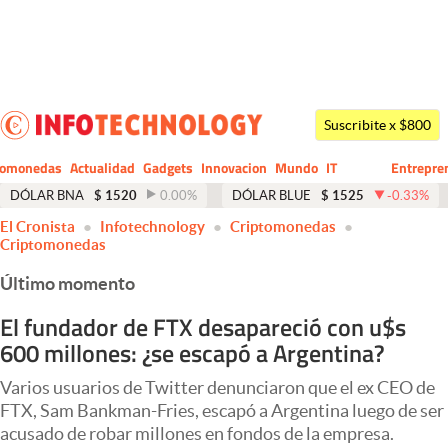
Últimas noticias
Dólar
Suscribite x $800
Members
tomonedas
Actualidad
Gadgets
Innovacion
Mundo
IT
Entrepre
CIO
Business
Economía y Política
DÓLAR BNA
$
1520
0.00
%
DÓLAR BLUE
$
1525
-0.33
%
El Cronista
Infotechnology
Criptomonedas
Finanzas y Mercados
Criptomonedas
Mercados Online
Último momento
Negocios
El fundador de FTX desapareció con u$s
600 millones: ¿se escapó a Argentina?
Columnistas
Otras secciones
Varios usuarios de Twitter denunciaron que el ex CEO de
FTX, Sam Bankman-Fries, escapó a Argentina luego de ser
Apertura
acusado de robar millones en fondos de la empresa.