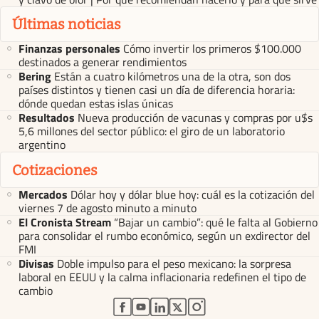
Últimas noticias
Finanzas personales
Cómo invertir los primeros $100.000
destinados a generar rendimientos
Bering
Están a cuatro kilómetros una de la otra, son dos
países distintos y tienen casi un día de diferencia horaria:
dónde quedan estas islas únicas
Resultados
Nueva producción de vacunas y compras por u$s
5,6 millones del sector público: el giro de un laboratorio
argentino
Cotizaciones
Mercados
Dólar hoy y dólar blue hoy: cuál es la cotización del
viernes 7 de agosto minuto a minuto
El Cronista Stream
“Bajar un cambio”: qué le falta al Gobierno
para consolidar el rumbo económico, según un exdirector del
FMI
Divisas
Doble impulso para el peso mexicano: la sorpresa
laboral en EEUU y la calma inflacionaria redefinen el tipo de
cambio
abre en nueva pestaña
abre en nueva pestaña
abre en nueva pestaña
abre en nueva pestaña
abre en nueva pestaña