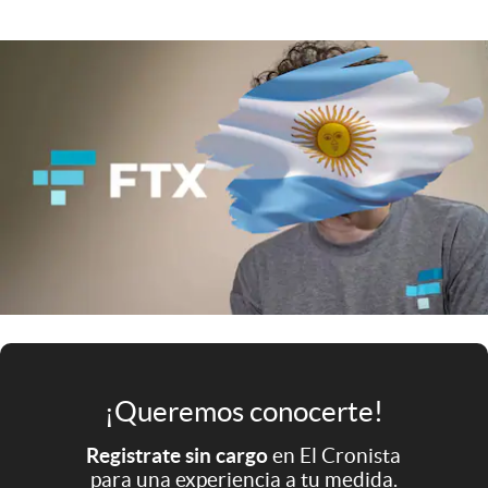
Infotechnology
Clase
Clima
Mundial 2026
Eventos Corporativos
El Cronista Studio
Mediakit
abre en nueva pestaña
Argentina
¡Queremos conocerte!
Registrate sin cargo
en El Cronista
para una experiencia a tu medida.