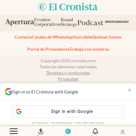
Contacto
Canales de WhatsApp
Suscribite
Quiénes Somos
Portal de Proveedores
Trabajá con nosotros
Copyright 2025 cronista.com
Todos los derechos reservados
Términos y condiciones
Privacidad
Consentimiento
×
Tel:
+54 11 7078-3270
Sign in to El Cronista with Google
cronista.com
es propiedad de El Cronista Comercial S.A Registro de
propiedad intelectual: 56576959
N° de edición: 10.950 - 7 de agosto de 2026
Director Periodístico: Hernán de Goñi