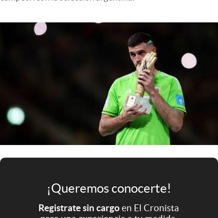
Infotechnology
Clase
Clima
Mundial 2026
Eventos Corporativos
El Cronista Studio
Mediakit
abre en nueva pestaña
Argentina
¡Queremos conocerte!
Registrate sin cargo
en El Cronista