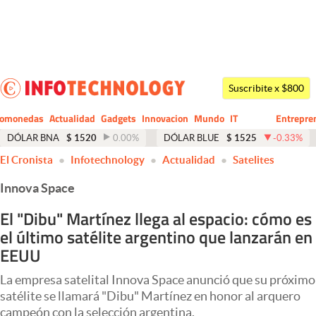
Últimas noticias
Dólar
Suscribite x $800
Members
tomonedas
Actualidad
Gadgets
Innovacion
Mundo
IT
Entrepre
CIO
Business
Economía y Política
DÓLAR BNA
$
1520
0.00
%
DÓLAR BLUE
$
1525
-0.33
%
El Cronista
Infotechnology
Actualidad
Satelites
Finanzas y Mercados
Innova Space
Mercados Online
El "Dibu" Martínez llega al espacio: cómo es
Negocios
el último satélite argentino que lanzarán en
Columnistas
EEUU
Otras secciones
La empresa satelital Innova Space anunció que su próximo
satélite se llamará "Dibu" Martínez en honor al arquero
Apertura
campeón con la selección argentina.