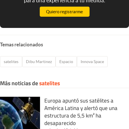
para una experiencia a tu medida.
Quiero registrarme
Temas relacionados
satelites
Dibu Martinez
Espacio
Innova Space
Más noticias de
satelites
Europa apuntó sus satélites a
América Latina y alertó que una
estructura de 5,5 km² ha
desaparecido