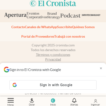
Contacto
Canales de WhatsApp
Suscribite
Quiénes Somos
Portal de Proveedores
Trabajá con nosotros
Copyright 2025 cronista.com
Todos los derechos reservados
Términos y condiciones
Privacidad
Consentimiento
×
Tel:
+54 11 7078-3270
Sign in to El Cronista with Google
cronista.com
es propiedad de El Cronista Comercial S.A Registro de
propiedad intelectual: 56576959
N° de edición: 10.952 - 9 de agosto de 2026
Director Periodístico: Hernán de Goñi
Dolar
Inicio
Alertas
Ingresar
Menú