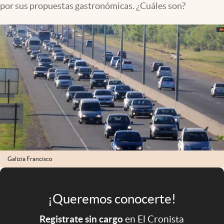
por sus propuestas gastronómicas. ¿Cuáles son?
Infotechnology
Clase
Clima
Mundial 2026
Eventos Corporativos
El Cronista Studio
Mediakit
abre en nueva pestaña
Argentina
Galizia Francisco
¡Queremos conocerte!
Registrate sin cargo
en El Cronista