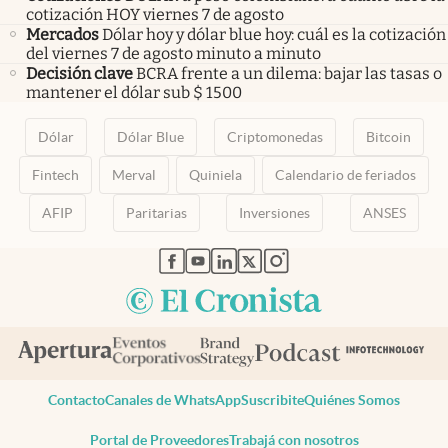
cotización HOY viernes 7 de agosto
Mercados
Dólar hoy y dólar blue hoy: cuál es la cotización
del viernes 7 de agosto minuto a minuto
Decisión clave
BCRA frente a un dilema: bajar las tasas o
mantener el dólar sub $ 1500
Dólar
Dólar Blue
Criptomonedas
Bitcoin
Fintech
Merval
Quiniela
Calendario de feriados
AFIP
Paritarias
Inversiones
ANSES
abre en nueva pestaña
abre en nueva pestaña
abre en nueva pestaña
abre en nueva pestaña
abre en nueva pestaña
Contacto
Canales de WhatsApp
Suscribite
Quiénes Somos
Portal de Proveedores
Trabajá con nosotros