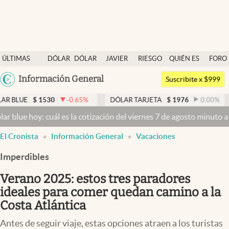
Últimas noticias
ÚLTIMAS
DÓLAR
DÓLAR
JAVIER
RIESGO
QUIÉN ES
FORO
Dólar
NOTICIAS
BLUE
MILEI
PAÍS
QUIÉN
Argentina
Información General
Members
Suscribite x $999
España
Economía y Política
-0.65
%
DÓLAR TARJETA
$
1976
0.00
%
DÓLAR MEP
México
l es la cotización del viernes 7 de agosto minuto a minuto
Dólar ho
Finanzas y Mercados
USA
El Cronista
Información General
Vacaciones
Mercados Online
Colombia
Uruguay
Imperdibles
Negocios
Verano 2025: estos tres paradores
Columnistas
ideales para comer quedan camino a la
Otras secciones
Costa Atlántica
Apertura
Antes de seguir viaje, estas opciones atraen a los turistas