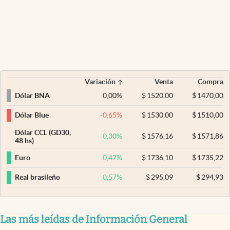
Variación
Venta
Compra
0,00
%
$
1520,00
$
1470,00
Dólar BNA
-0,65
%
$
1530,00
$
1510,00
Dólar Blue
Dólar CCL (GD30,
0,30
%
$
1576,16
$
1571,86
48 hs)
0,47
%
$
1736,10
$
1735,22
Euro
0,57
%
$
295,09
$
294,93
Real brasileño
Las más leídas de Información General