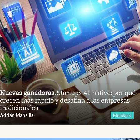
Nuevas ganadoras
.
Startups AI-native: por qué
crecen más rápido y desafían a las empresas
tradicionales
Adrián Mansilla
Members