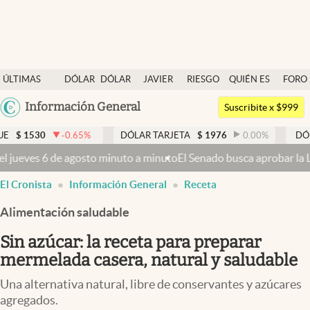
Últimas noticias
ÚLTIMAS
DÓLAR
DÓLAR
JAVIER
RIESGO
QUIÉN ES
FORO
Dólar
NOTICIAS
BLUE
MILEI
PAÍS
QUIÉN
Argentina
Información General
Members
Suscribite x $999
España
Economía y Política
-0.65
%
DÓLAR TARJETA
$
1976
0.00
%
DÓLAR MEP
$
México
minuto a minuto
El Senado busca aprobar la Ley de Propiedad Privada,
Finanzas y Mercados
USA
El Cronista
Información General
Receta
Mercados Online
Colombia
Uruguay
Alimentación saludable
Negocios
Sin azúcar: la receta para preparar
Columnistas
mermelada casera, natural y saludable
Otras secciones
Una alternativa natural, libre de conservantes y azúcares
Apertura
agregados.