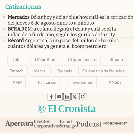
Cotizaciones
Mercados
Dólar hoy y dólar blue hoy: cuál es la cotización
del jueves 6 de agosto minuto a minuto
BCRA
REM: a cuánto llegará el dólar y cuál será la
inflación a fin de año, según los gurúes de la City
Récord
Argentina, a un paso del millón de barriles:
cuántos dólares ya genera el boom petrolero
Dólar
Dólar Blue
Criptomonedas
Bitcoin
Fintech
Merval
Quiniela
Calendario de feriados
AFIP
Paritarias
Inversiones
ANSES
abre en nueva pestaña
abre en nueva pestaña
abre en nueva pestaña
abre en nueva pestaña
abre en nueva pestaña