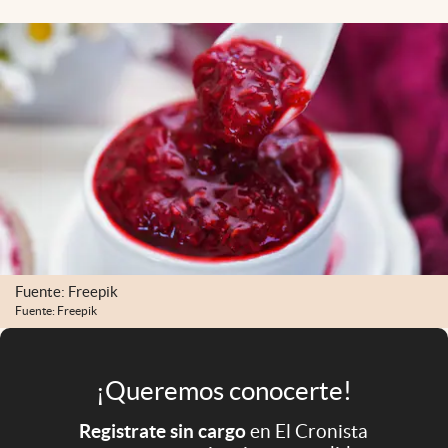
Infotechnology
Clase
Clima
Mundial 2026
Eventos Corporativos
El Cronista Studio
Mediakit
abre en nueva pestaña
Fuente: Freepik
Argentina
Fuente: Freepik
¡Queremos conocerte!
Registrate sin cargo
en El Cronista